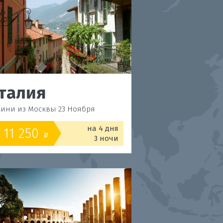
талия
Италия
ини из Москвы 23 Ноября
Римини из Москвы 18
на 4 дня
11 250
11 250
от
o
o
3 ночи