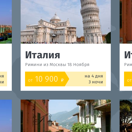
Италия
И
Римини из Москвы 18 Ноября
Рим
ня
на 4 дня
10 900
от
от
o
чи
3 ночи