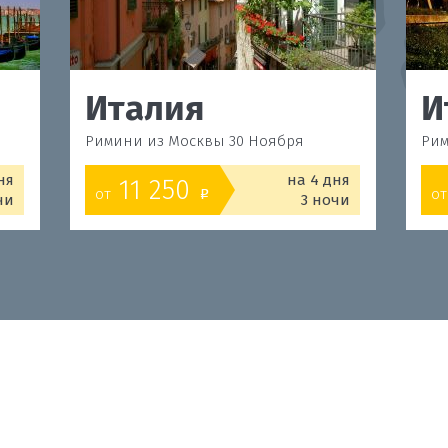
Италия
И
Римини из Москвы 30 Ноября
Рим
ня
на 4 дня
11 250
от
от
o
чи
3 ночи