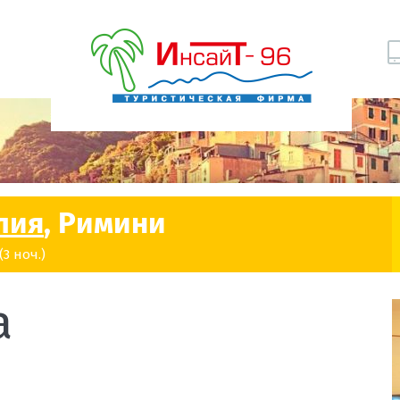
лия
, Римини
3 ноч.)
a