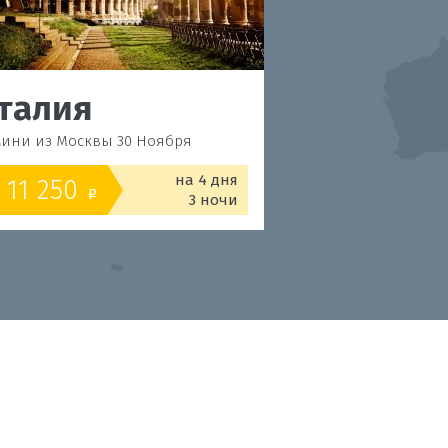
талия
Италия
ини из Москвы 30 Ноября
Римини из Москвы 18
на 4 дня
11 250
11 550
от
o
o
3 ночи