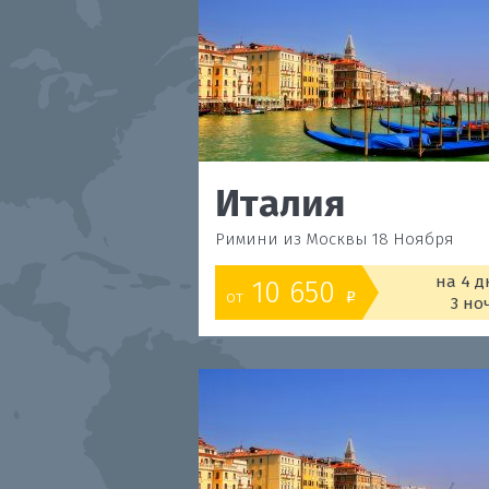
Италия
Римини из Москвы 18 Ноября
на 4 д
10 650
от
o
3 но