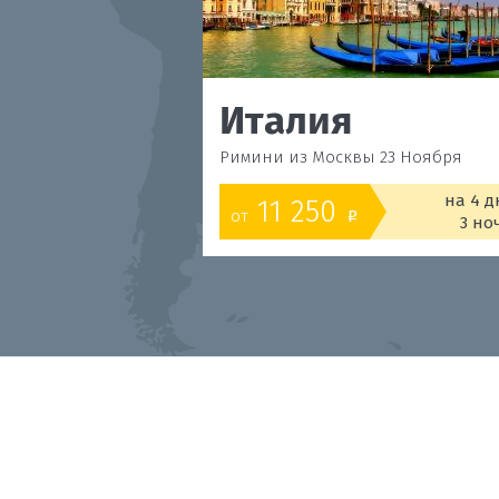
Италия
Римини из Москвы 23 Ноября
на 4 д
11 250
от
o
3 но