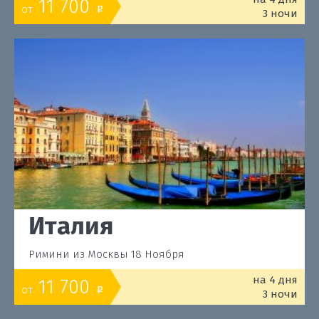
11 700
от
o
3 ночи
Италия
Римини из Москвы 18 Ноября
на 4 дня
11 700
от
o
3 ночи