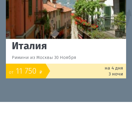
Италия
Римини из Москвы 30 Ноября
на 4 дня
11 750
от
o
3 ночи