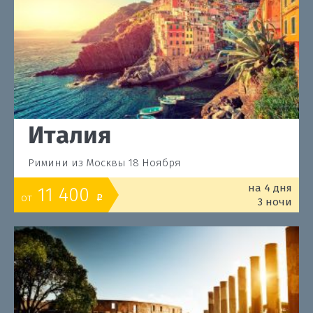
Италия
Римини из Москвы 18 Ноября
на 4 дня
11 400
от
o
3 ночи