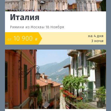
Италия
Римини из Москвы 18 Ноября
на 4 дня
10 900
от
o
3 ночи