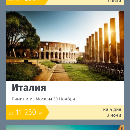
3 ночи
Италия
Римини из Москвы 30 Ноября
на 4 дня
11 250
от
o
3 ночи