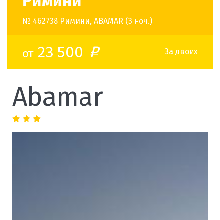
Римини
№ 462738 Римини, ABAMAR (3 ноч.)
23 500
от
o
За двоих
Abamar