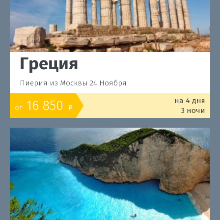
Греция
Пиерия из Москвы 24 Ноября
на 4 дня
16 850
от
o
3 ночи