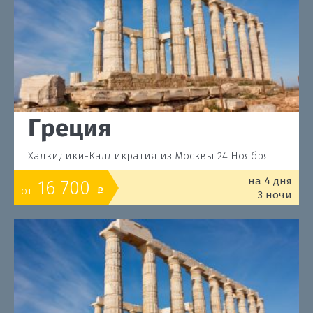
Греция
Халкидики-Калликратия из Москвы 24 Ноября
на 4 дня
16 700
от
o
3 ночи