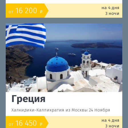
на 4 дня
16 200
от
o
3 ночи
Греция
Халкидики-Калликратия из Москвы 24 Ноября
на 4 дня
16 450
от
o
3 ночи