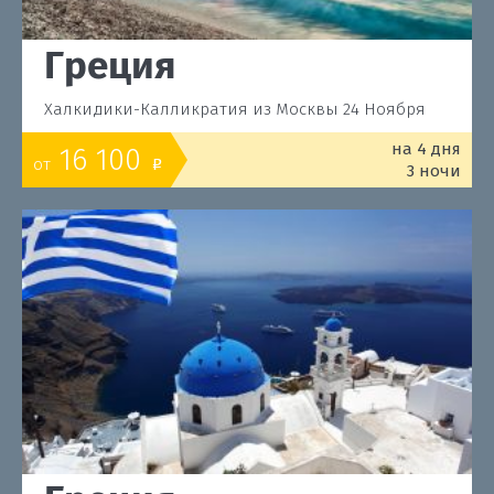
Греция
Халкидики-Калликратия из Москвы 24 Ноября
на 4 дня
16 100
от
o
3 ночи