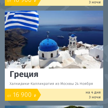
от
o
3 ночи
Греция
Халкидики-Калликратия из Москвы 24 Ноября
на 4 дня
16 900
от
o
3 ночи