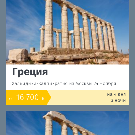
Греция
Халкидики-Калликратия из Москвы 24 Ноября
на 4 дня
16 700
от
o
3 ночи