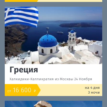
Греция
Халкидики-Калликратия из Москвы 24 Ноября
на 4 дня
16 600
от
o
3 ночи