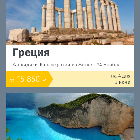
Греция
Халкидики-Калликратия из Москвы 24 Ноября
на 4 дня
15 850
от
o
3 ночи