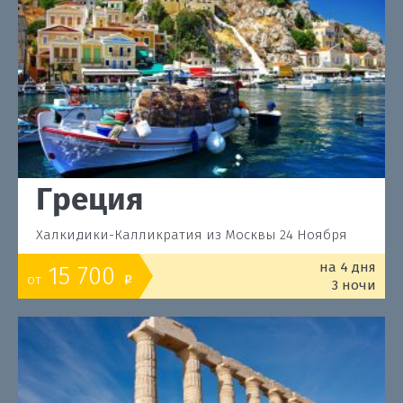
Греция
Халкидики-Калликратия из Москвы 24 Ноября
на 4 дня
15 700
от
o
3 ночи