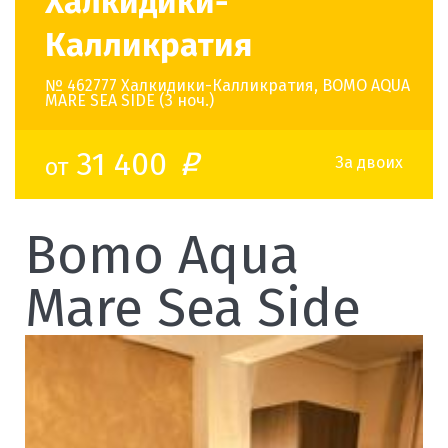
Халкидики-
Калликратия
№ 462777 Халкидики-Калликратия, BOMO AQUA
MARE SEA SIDE (3 ноч.)
31 400
от
o
За двоих
Bomo Aqua
Mare Sea Side