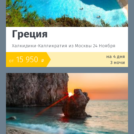
Греция
Халкидики-Калликратия из Москвы 24 Ноября
на 4 дня
15 950
от
o
3 ночи