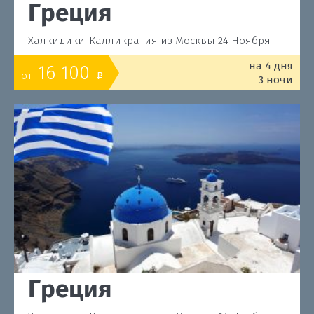
Греция
Халкидики-Калликратия из Москвы 24 Ноября
на 4 дня
16 100
от
o
3 ночи
Греция