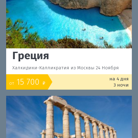
Греция
Халкидики-Калликратия из Москвы 24 Ноября
на 4 дня
15 700
от
o
3 ночи