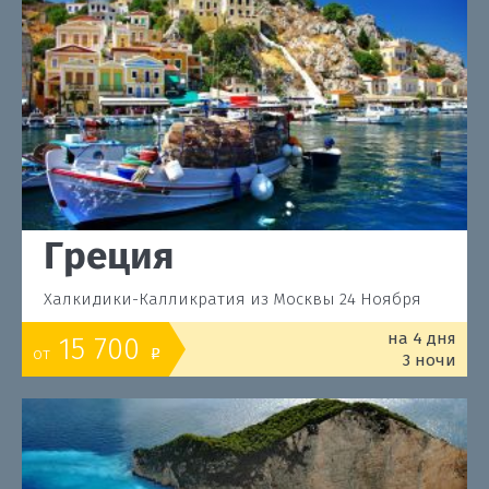
Греция
Халкидики-Калликратия из Москвы 24 Ноября
на 4 дня
15 700
от
o
3 ночи