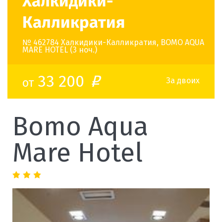
Халкидики-
Калликратия
№ 462784 Халкидики-Калликратия, BOMO AQUA
MARE HOTEL (3 ноч.)
33 200
от
o
За двоих
Bomo Aqua
Mare Hotel