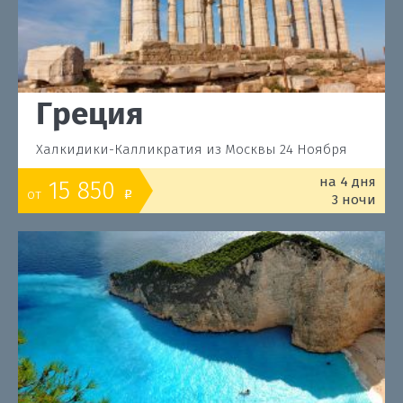
Греция
Халкидики-Калликратия из Москвы 24 Ноября
на 4 дня
15 850
от
o
3 ночи