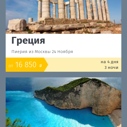
Греция
Пиерия из Москвы 24 Ноября
на 4 дня
16 850
от
o
3 ночи