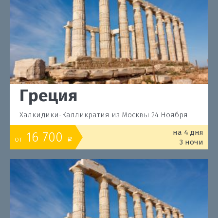
Греция
Халкидики-Калликратия из Москвы 24 Ноября
на 4 дня
16 700
от
o
3 ночи