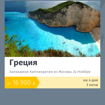
Греция
Халкидики-Калликратия из Москвы 24 Ноября
на 4 дня
16 900
от
o
3 ночи