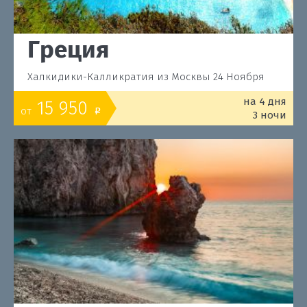
Греция
Халкидики-Калликратия из Москвы 24 Ноября
на 4 дня
15 950
от
o
3 ночи