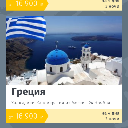
на 4 дня
16 900
от
o
3 ночи
Греция
Халкидики-Калликратия из Москвы 24 Ноября
на 4 дня
16 900
от
o
3 ночи