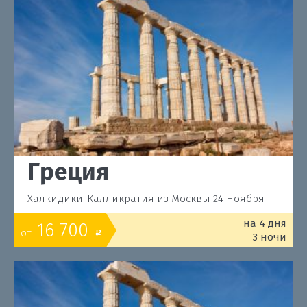
Греция
Халкидики-Калликратия из Москвы 24 Ноября
на 4 дня
16 700
от
o
3 ночи