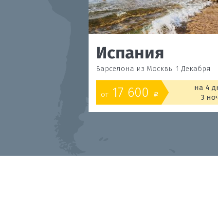
Испания
Барселона из Москвы 1 Декабря
на 4 д
17 600
от
o
3 но