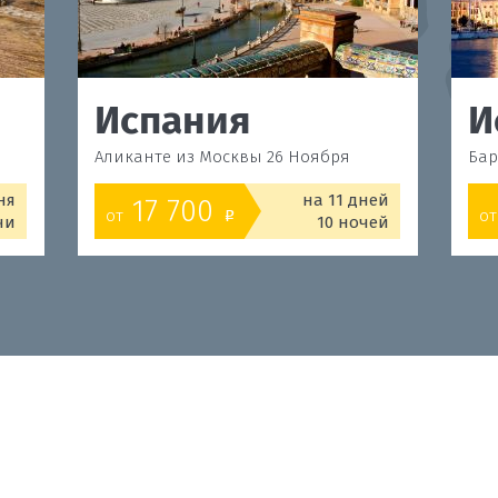
Испания
И
Аликанте из Москвы 26 Ноября
Бар
ня
на 11 дней
17 700
от
от
o
чи
10 ночей