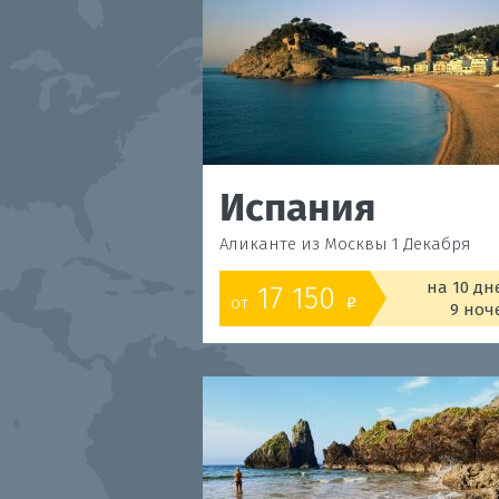
Испания
Аликанте из Москвы 1 Декабря
на 10 дн
17 150
от
o
9 ноч