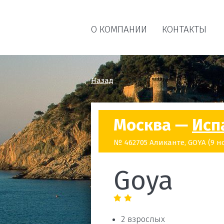
О КОМПАНИИ
КОНТАКТЫ
Назад
Москва —
Исп
№ 462705 Аликанте, GOYA (9 но
Goya
2 взрослых