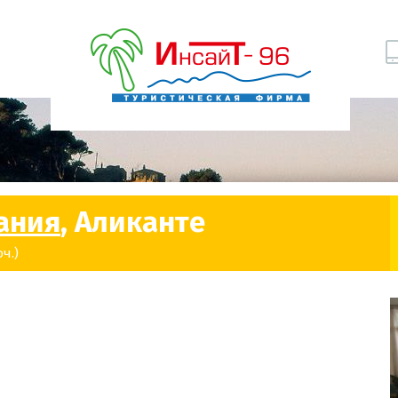
ания
, Аликанте
ч.)