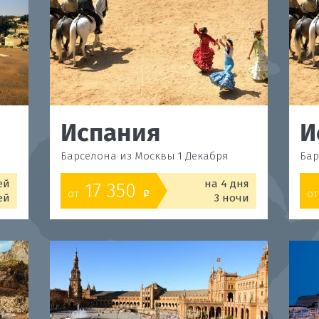
Испания
И
Барселона из Москвы 1 Декабря
Бар
ей
на 4 дня
17 350
от
от
o
ей
3 ночи