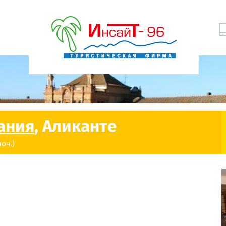
ания
, Аликанте
оч.)