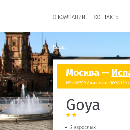
О КОМПАНИИ
КОНТАКТЫ
Назад
Москва —
Исп
№ 462709 Аликанте, GOYA (10 н
Goya
2 взрослых