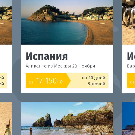
Испания
И
Аликанте из Москвы 28 Ноября
Бар
ей
на 10 дней
17 150
от
от
o
ей
9 ночей