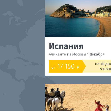
Испания
Аликанте из Москвы 1 Декабря
на 10 дн
17 150
от
o
9 ноч