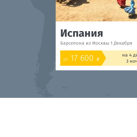
Испания
Барселона из Москвы 1 Декабря
на 4 д
17 600
от
o
3 но