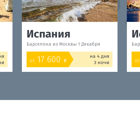
Испания
И
Барселона из Москвы 1 Декабря
Бар
ня
на 4 дня
17 600
от
от
o
чи
3 ночи