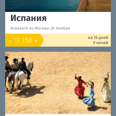
Испания
Аликанте из Москвы 28 Ноября
на 10 дней
17 150
от
o
9 ночей