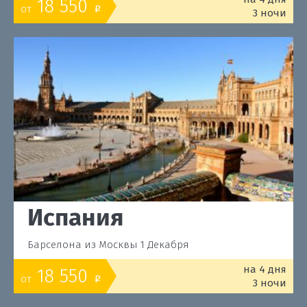
18 550
от
o
3 ночи
Испания
Барселона из Москвы 1 Декабря
на 4 дня
18 550
от
o
3 ночи