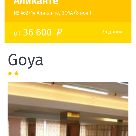
Аликанте
№ 462714 Аликанте, GOYA (8 ноч.)
36 600
от
o
За двоих
Goya