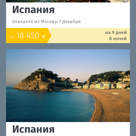
Испания
Аликанте из Москвы 1 Декабря
на 9 дней
18 450
от
o
8 ночей
Испания