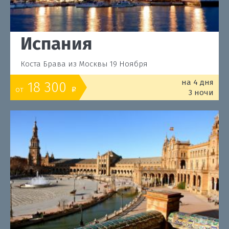
Испания
Коста Брава из Москвы 19 Ноября
на 4 дня
18 300
от
o
3 ночи