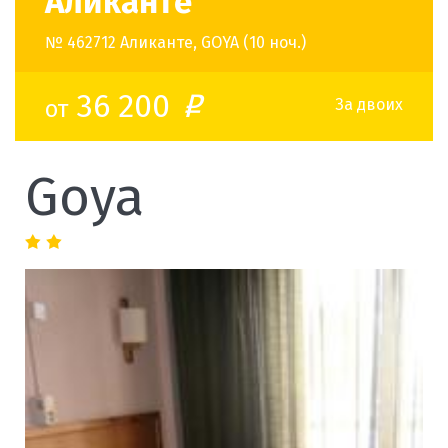
Аликанте
№ 462712 Аликанте, GOYA (10 ноч.)
36 200
от
o
За двоих
Goya