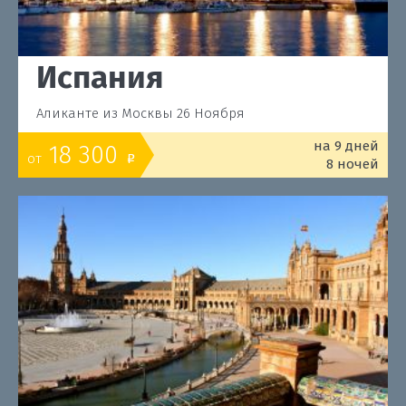
Испания
Аликанте из Москвы 26 Ноября
на 9 дней
18 300
от
o
8 ночей