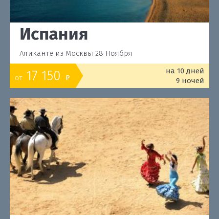
Испания
Аликанте из Москвы 28 Ноября
на 10 дней
17 150
от
o
9 ночей