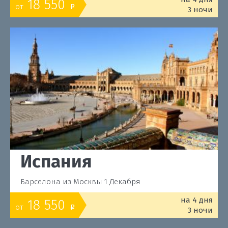
18 550
от
o
3 ночи
Испания
Барселона из Москвы 1 Декабря
на 4 дня
18 550
от
o
3 ночи