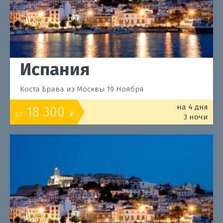
Испания
Коста Брава из Москвы 19 Ноября
на 4 дня
18 300
от
o
3 ночи