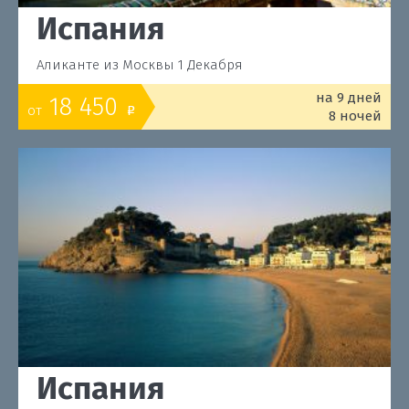
Испания
Аликанте из Москвы 1 Декабря
на 9 дней
18 450
от
o
8 ночей
Испания