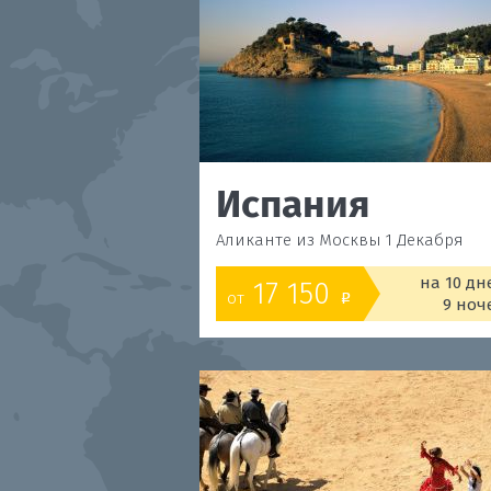
Испания
Аликанте из Москвы 1 Декабря
на 10 дн
17 150
от
o
9 ноч