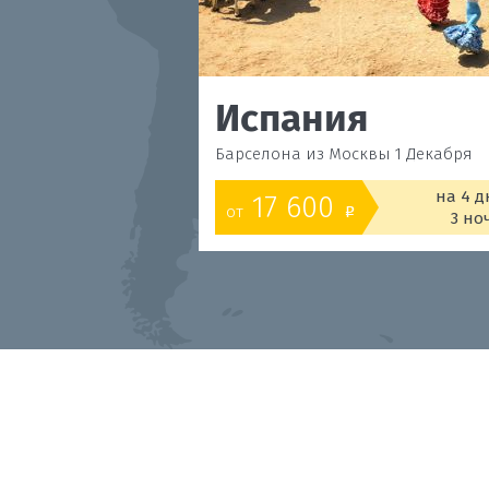
Испания
Барселона из Москвы 1 Декабря
на 4 д
17 600
от
o
3 но