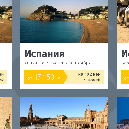
Испания
И
Аликанте из Москвы 28 Ноября
Бар
ей
на 10 дней
17 150
от
от
o
ей
9 ночей