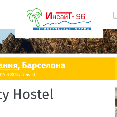
ания
, Барселона
TY HOSTEL (3 ноч.)
ty Hostel