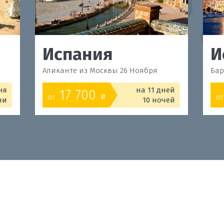
Испания
И
Аликанте из Москвы 26 Ноября
Бар
ня
на 11 дней
17 700
от
от
o
чи
10 ночей