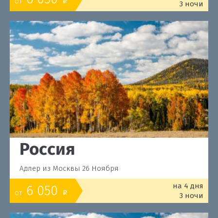
от
o
3 ночи
Россия
Адлер из Москвы 26 Ноября
на 4 дня
6 050
от
o
3 ночи