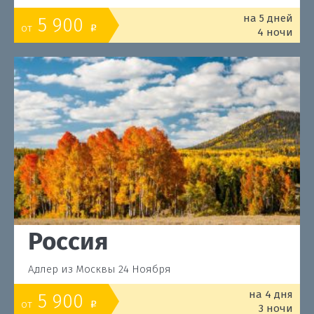
на 5 дней
5 900
от
o
4 ночи
Россия
Адлер из Москвы 24 Ноября
на 4 дня
5 900
от
o
3 ночи