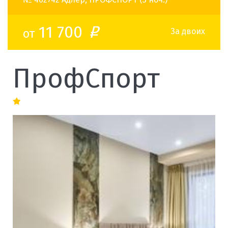
11 700
от
o
За двоих
ПрофСпорт