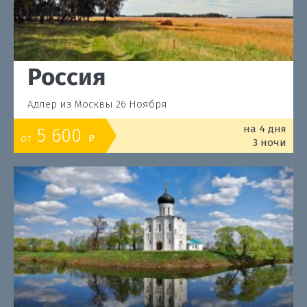
Россия
Адлер из Москвы 26 Ноября
на 4 дня
5 600
от
o
3 ночи