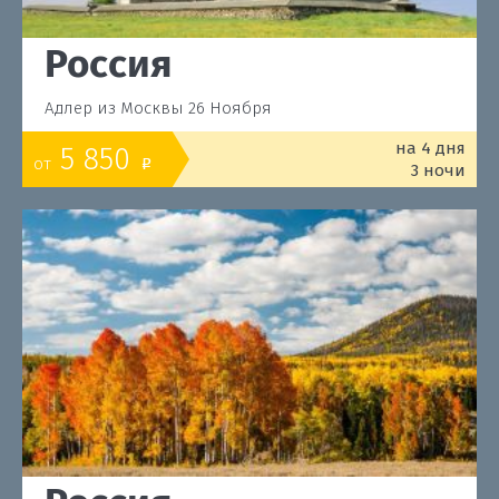
Россия
Адлер из Москвы 26 Ноября
на 4 дня
5 850
от
o
3 ночи