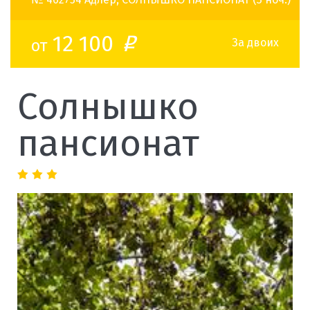
12 100
от
o
За двоих
Солнышко
пансионат