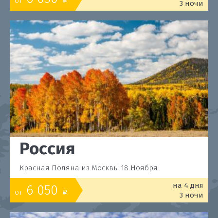
от
o
3 ночи
Россия
Красная Поляна из Москвы 18 Ноября
на 4 дня
6 050
от
o
3 ночи