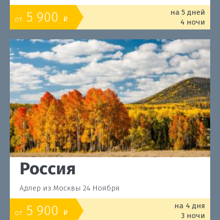
на 5 дней
5 900
от
o
4 ночи
Россия
Адлер из Москвы 24 Ноября
на 4 дня
5 900
от
o
3 ночи