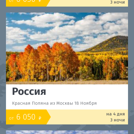
от
o
3 ночи
Россия
Красная Поляна из Москвы 18 Ноября
на 4 дня
6 050
от
o
3 ночи