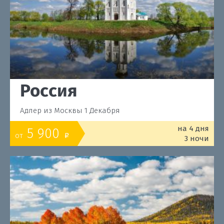
Россия
Адлер из Москвы 1 Декабря
на 4 дня
5 900
от
o
3 ночи