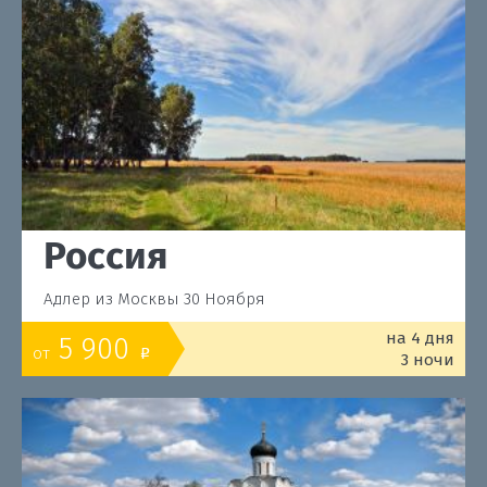
Россия
Адлер из Москвы 30 Ноября
на 4 дня
5 900
от
o
3 ночи