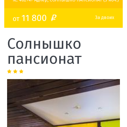
11 800
от
o
За двоих
Солнышко
пансионат