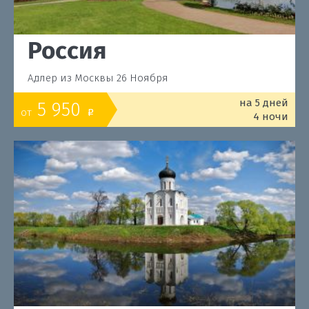
Россия
Адлер из Москвы 26 Ноября
на 5 дней
5 950
от
o
4 ночи