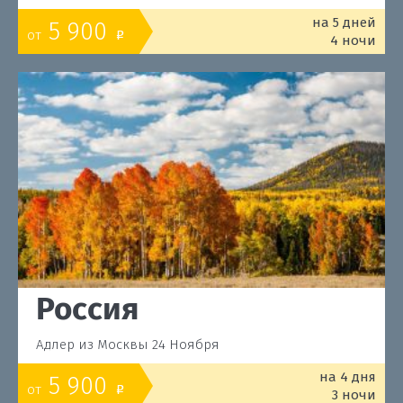
на 5 дней
5 900
от
o
4 ночи
Россия
Адлер из Москвы 24 Ноября
на 4 дня
5 900
от
o
3 ночи