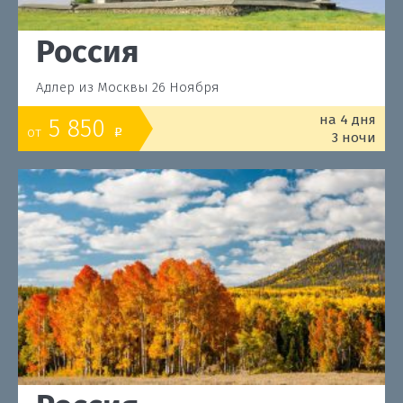
Россия
Адлер из Москвы 26 Ноября
на 4 дня
5 850
от
o
3 ночи