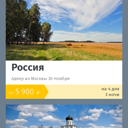
Россия
Адлер из Москвы 30 Ноября
на 4 дня
5 900
от
o
3 ночи