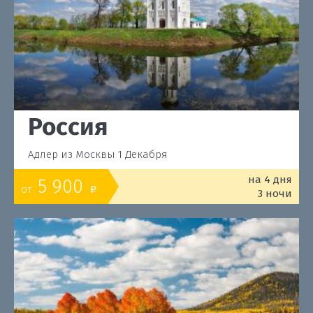
Россия
Адлер из Москвы 1 Декабря
на 4 дня
5 900
от
o
3 ночи