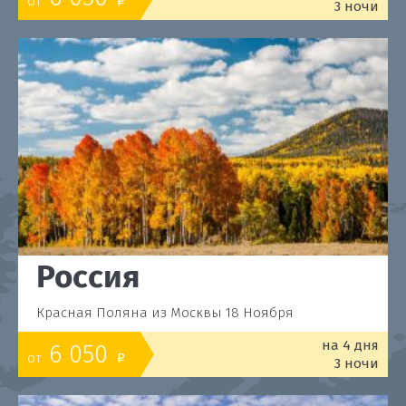
от
o
3 ночи
Россия
Красная Поляна из Москвы 18 Ноября
на 4 дня
6 050
от
o
3 ночи