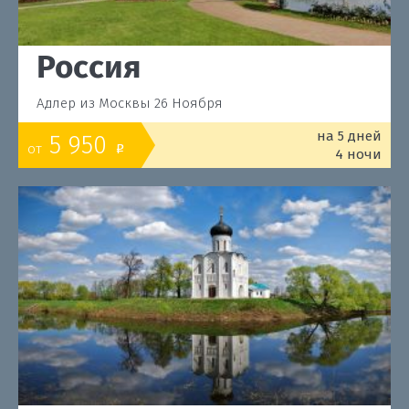
Россия
Адлер из Москвы 26 Ноября
на 5 дней
5 950
от
o
4 ночи