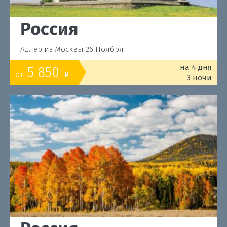
Россия
Адлер из Москвы 26 Ноября
на 4 дня
5 850
от
o
3 ночи