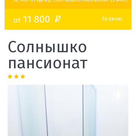
11 800
от
o
За двоих
Солнышко
пансионат