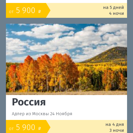
на 5 дней
5 900
от
o
4 ночи
Россия
Адлер из Москвы 24 Ноября
на 4 дня
5 900
от
o
3 ночи