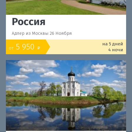
Россия
Адлер из Москвы 26 Ноября
на 5 дней
5 950
от
o
4 ночи