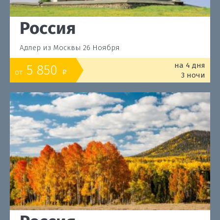
Россия
Адлер из Москвы 26 Ноября
на 4 дня
5 850
от
o
3 ночи