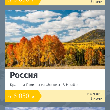
от
o
3 ночи
Россия
Красная Поляна из Москвы 18 Ноября
на 4 дня
6 050
от
o
3 ночи