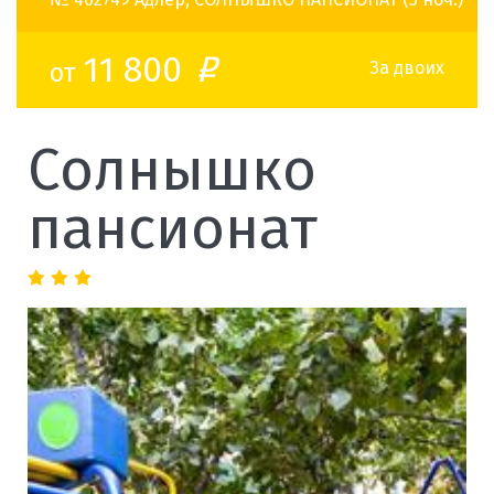
11 800
от
o
За двоих
Солнышко
пансионат