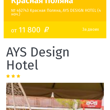
Красная Поляна
№ 462743 Красная Поляна, AYS DESIGN HOTEL (4
ноч.)
11 800
от
o
За двоих
AYS Design
Hotel