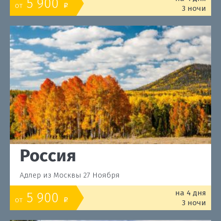
5 900
от
o
3 ночи
Россия
Адлер из Москвы 27 Ноября
на 4 дня
5 900
от
o
3 ночи