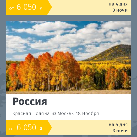
на 4 дня
6 050
от
o
3 ночи
Россия
Красная Поляна из Москвы 18 Ноября
на 4 дня
6 050
от
o
3 ночи