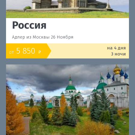
Россия
Адлер из Москвы 26 Ноября
на 4 дня
5 850
от
o
3 ночи