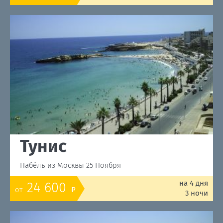
Тунис
Набёль из Москвы 25 Ноября
на 4 дня
24 600
от
o
3 ночи