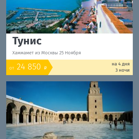
Тунис
Хаммамет из Москвы 25 Ноября
на 4 дня
24 850
от
o
3 ночи