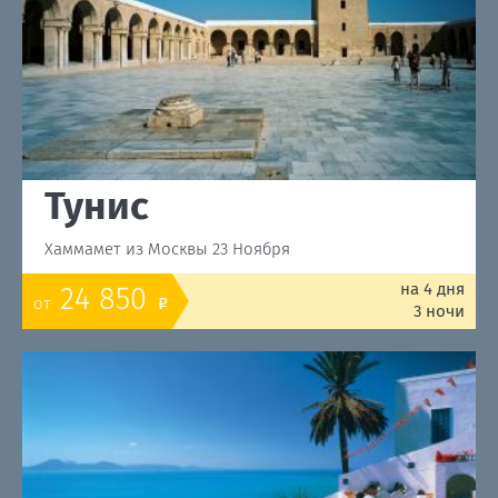
Тунис
Хаммамет из Москвы 23 Ноября
на 4 дня
24 850
от
o
3 ночи