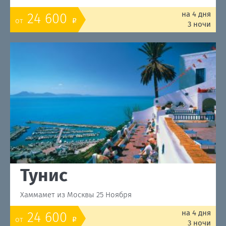
на 4 дня
24 600
от
o
3 ночи
Тунис
Хаммамет из Москвы 25 Ноября
на 4 дня
24 600
от
o
3 ночи