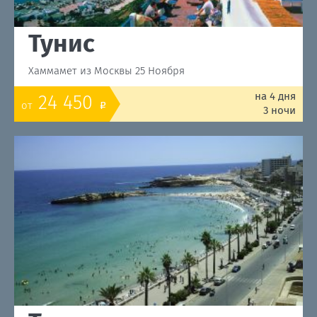
Тунис
Хаммамет из Москвы 25 Ноября
на 4 дня
24 450
от
o
3 ночи