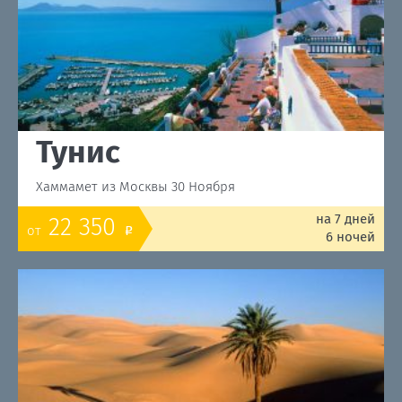
Тунис
Хаммамет из Москвы 30 Ноября
на 7 дней
22 350
от
o
6 ночей