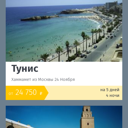
Тунис
Хаммамет из Москвы 24 Ноября
на 5 дней
24 750
от
o
4 ночи