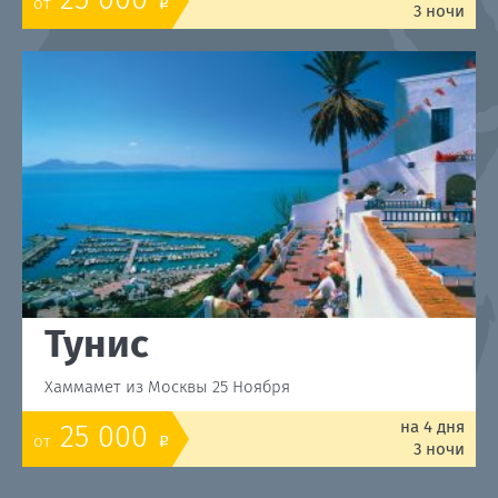
25 000
от
o
3 ночи
Тунис
Хаммамет из Москвы 25 Ноября
на 4 дня
25 000
от
o
3 ночи