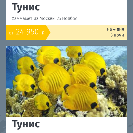
Тунис
Хаммамет из Москвы 25 Ноября
на 4 дня
24 950
от
o
3 ночи
Тунис