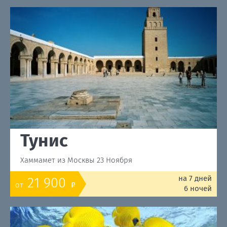
Тунис
Хаммамет из Москвы 23 Ноября
на 7 дней
21 900
от
o
6 ночей