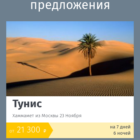
предложения
Тунис
Хаммамет из Москвы 23 Ноября
на 7 дней
21 300
от
o
6 ночей