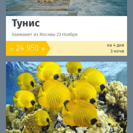
Тунис
Хаммамет из Москвы 23 Ноября
на 4 дня
24 950
от
o
3 ночи