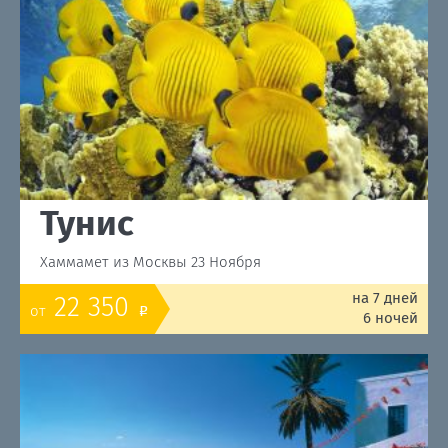
Тунис
Хаммамет из Москвы 23 Ноября
на 7 дней
22 350
от
o
6 ночей