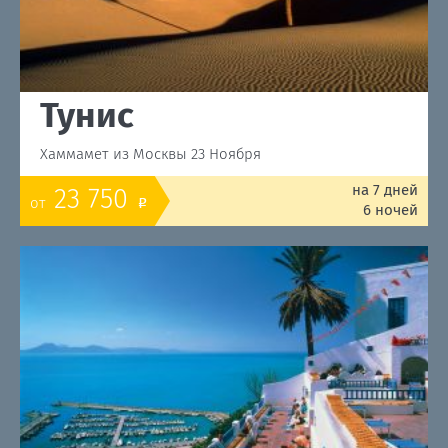
Тунис
Хаммамет из Москвы 23 Ноября
на 7 дней
23 750
от
o
6 ночей