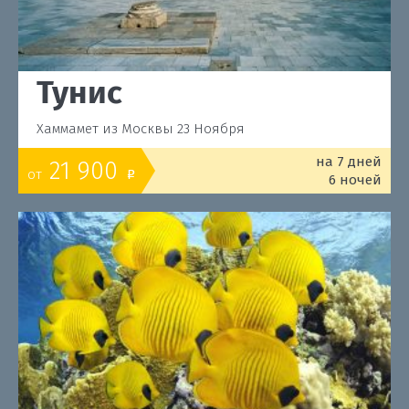
Тунис
Хаммамет из Москвы 23 Ноября
на 7 дней
21 900
от
o
6 ночей