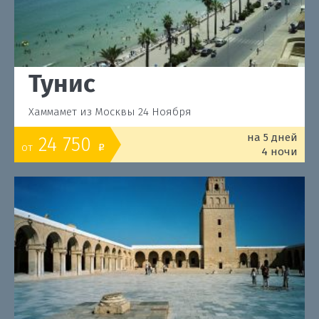
Тунис
Хаммамет из Москвы 24 Ноября
на 5 дней
24 750
от
o
4 ночи