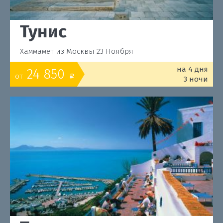
Тунис
Хаммамет из Москвы 23 Ноября
на 4 дня
24 850
от
o
3 ночи