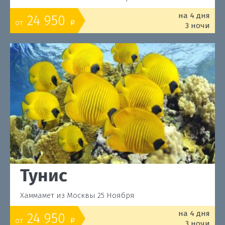
на 4 дня
24 950
от
o
3 ночи
Тунис
Хаммамет из Москвы 25 Ноября
на 4 дня
24 950
от
o
3 ночи