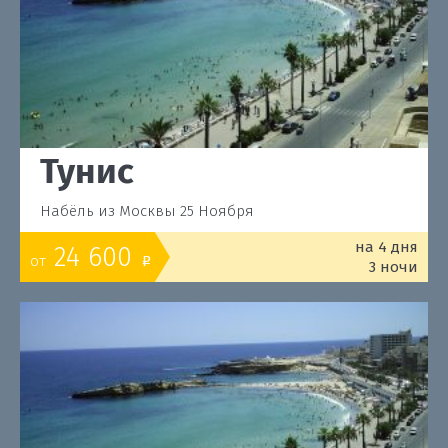
Тунис
Набёль из Москвы 25 Ноября
на 4 дня
24 600
от
o
3 ночи