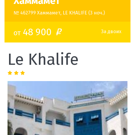
Хаммамет
№ 462799 Хаммамет, LE KHALIFE (3 ноч.)
48 900
от
o
За двоих
Le Khalife