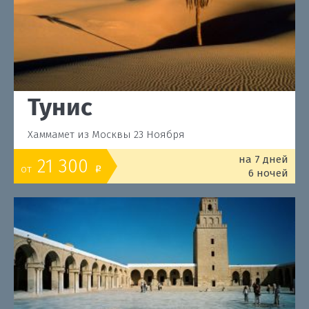
Тунис
Хаммамет из Москвы 23 Ноября
на 7 дней
21 300
от
o
6 ночей