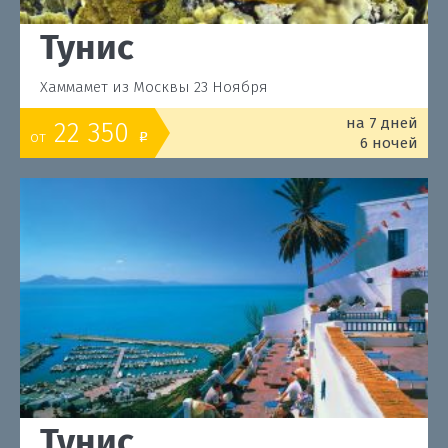
Тунис
Хаммамет из Москвы 23 Ноября
на 7 дней
22 350
от
o
6 ночей
Тунис