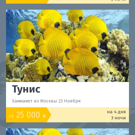
Тунис
Хаммамет из Москвы 23 Ноября
на 4 дня
25 000
от
o
3 ночи