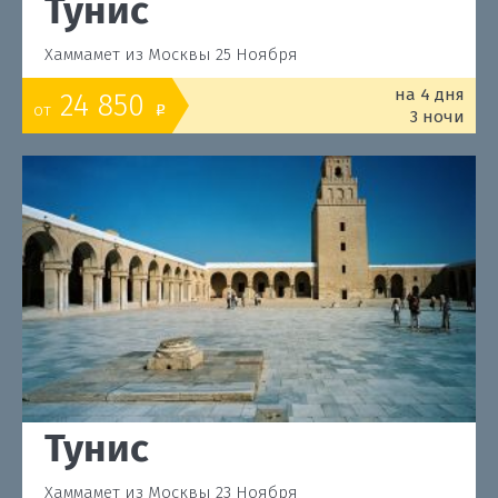
Тунис
Хаммамет из Москвы 25 Ноября
на 4 дня
24 850
от
o
3 ночи
Тунис
Хаммамет из Москвы 23 Ноября