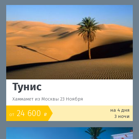
Тунис
Хаммамет из Москвы 23 Ноября
на 4 дня
24 600
от
o
3 ночи