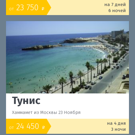
на 7 дней
23 750
от
o
6 ночей
Тунис
Хаммамет из Москвы 23 Ноября
на 4 дня
24 450
от
o
3 ночи