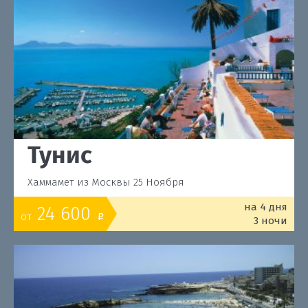
Тунис
Хаммамет из Москвы 25 Ноября
на 4 дня
24 600
от
o
3 ночи