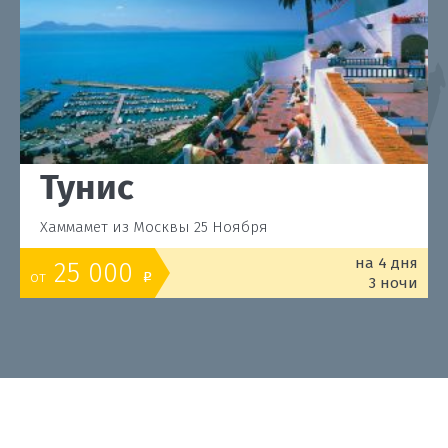
Тунис
Хаммамет из Москвы 25 Ноября
на 4 дня
25 000
от
o
3 ночи