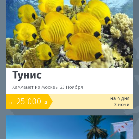
Тунис
Хаммамет из Москвы 23 Ноября
на 4 дня
25 000
от
o
3 ночи