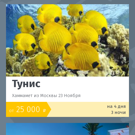
Тунис
Хаммамет из Москвы 23 Ноября
на 4 дня
25 000
от
o
3 ночи