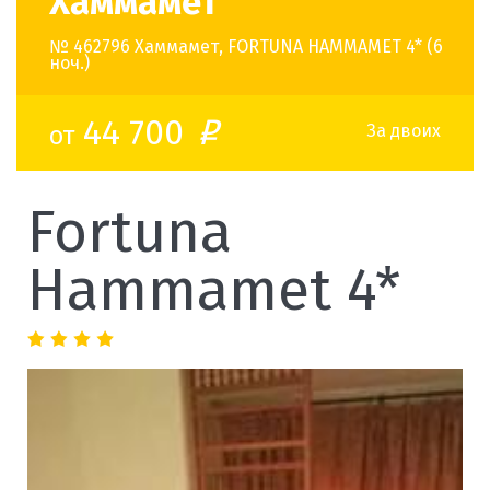
Хаммамет
№ 462796 Хаммамет, FORTUNA HAMMAMET 4* (6
ноч.)
44 700
от
o
За двоих
Fortuna
Hammamet 4*