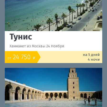
Тунис
Хаммамет из Москвы 24 Ноября
на 5 дней
24 750
от
o
4 ночи