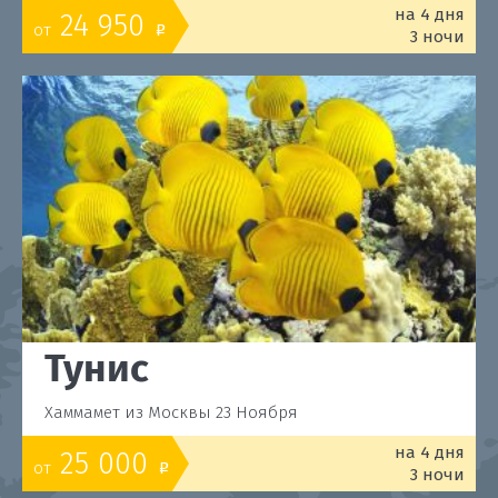
на 4 дня
24 950
от
o
3 ночи
Тунис
Хаммамет из Москвы 23 Ноября
на 4 дня
25 000
от
o
3 ночи