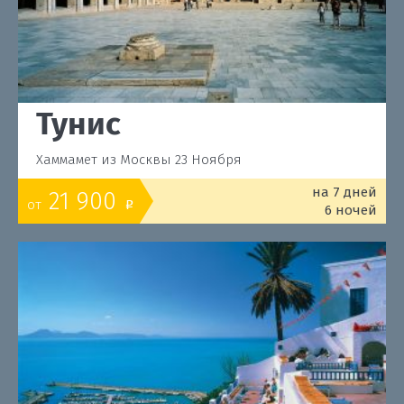
Тунис
Хаммамет из Москвы 23 Ноября
на 7 дней
21 900
от
o
6 ночей