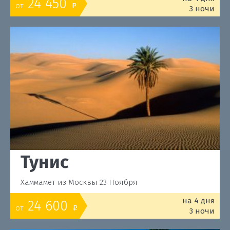
24 450
от
o
3 ночи
Тунис
Хаммамет из Москвы 23 Ноября
на 4 дня
24 600
от
o
3 ночи