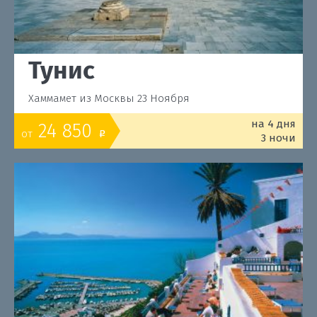
Тунис
Хаммамет из Москвы 23 Ноября
на 4 дня
24 850
от
o
3 ночи