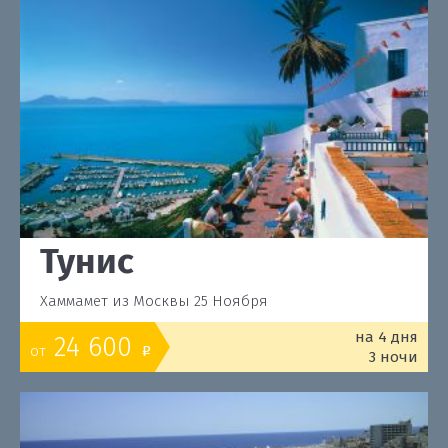
Тунис
Хаммамет из Москвы 25 Ноября
на 4 дня
24 600
от
o
3 ночи