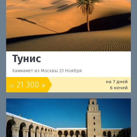
Тунис
Хаммамет из Москвы 23 Ноября
на 7 дней
21 300
от
o
6 ночей