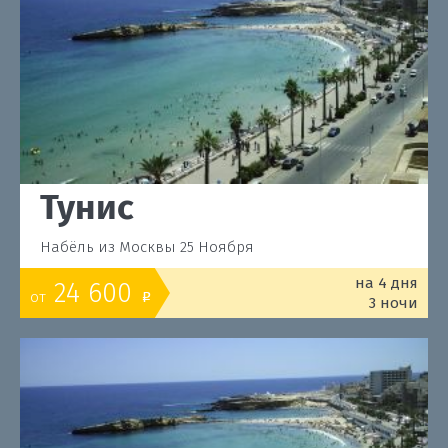
Тунис
Набёль из Москвы 25 Ноября
на 4 дня
24 600
от
o
3 ночи