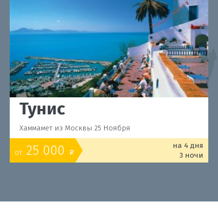
Тунис
Хаммамет из Москвы 25 Ноября
на 4 дня
25 000
от
o
3 ночи