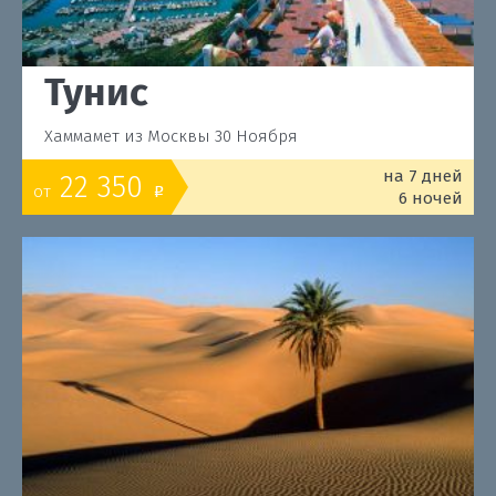
Тунис
Хаммамет из Москвы 30 Ноября
на 7 дней
22 350
от
o
6 ночей