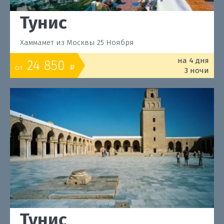
Тунис
Хаммамет из Москвы 25 Ноября
на 4 дня
24 850
от
o
3 ночи
Тунис