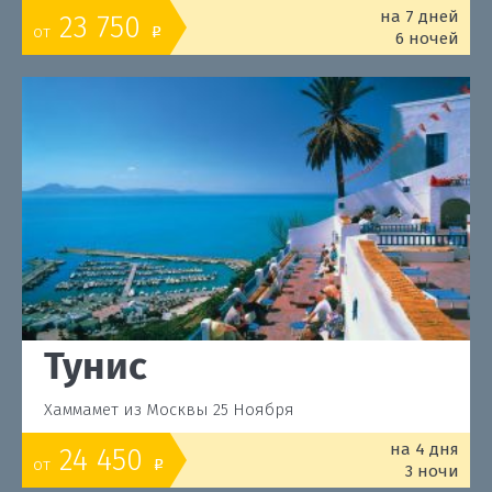
на 7 дней
23 750
от
o
6 ночей
Тунис
Хаммамет из Москвы 25 Ноября
на 4 дня
24 450
от
o
3 ночи