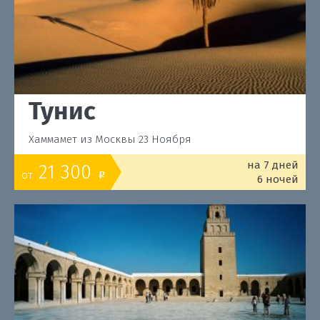
Тунис
Хаммамет из Москвы 23 Ноября
на 7 дней
21 300
от
o
6 ночей