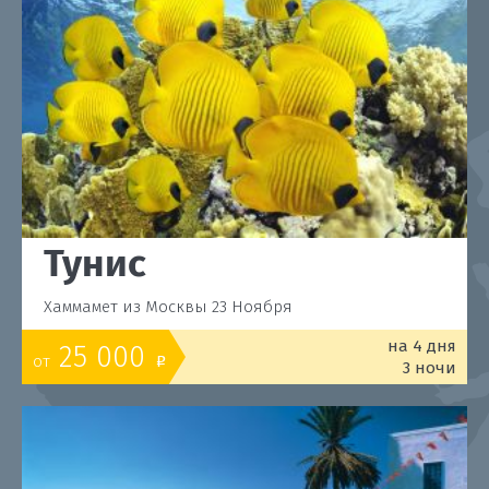
Тунис
Хаммамет из Москвы 23 Ноября
на 4 дня
25 000
от
o
3 ночи