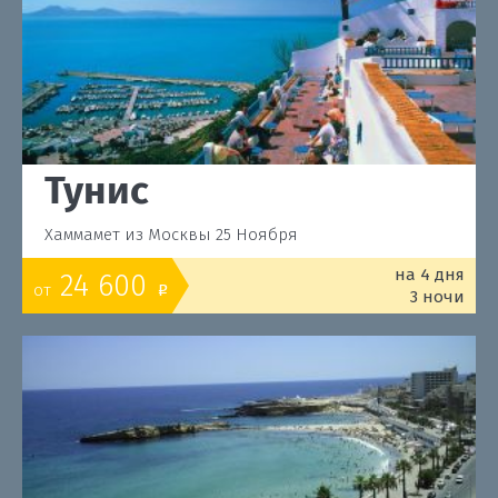
Тунис
Хаммамет из Москвы 25 Ноября
на 4 дня
24 600
от
o
3 ночи