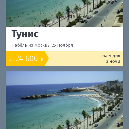
Тунис
Набёль из Москвы 25 Ноября
на 4 дня
24 600
от
o
3 ночи