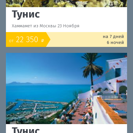
Тунис
Хаммамет из Москвы 23 Ноября
на 7 дней
22 350
от
o
6 ночей
Тунис