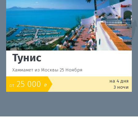
Тунис
Хаммамет из Москвы 25 Ноября
на 4 дня
25 000
от
o
3 ночи