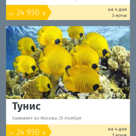
на 4 дня
24 950
от
o
3 ночи
Тунис
Хаммамет из Москвы 25 Ноября
на 4 дня
24 950
от
o
3 ночи