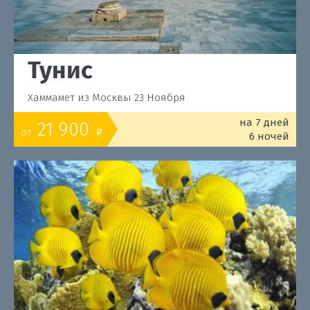
Тунис
Хаммамет из Москвы 23 Ноября
на 7 дней
21 900
от
o
6 ночей