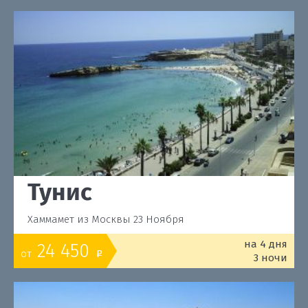
Тунис
Хаммамет из Москвы 23 Ноября
на 4 дня
24 450
от
o
3 ночи