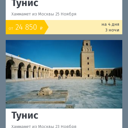
Тунис
Хаммамет из Москвы 25 Ноября
на 4 дня
24 850
от
o
3 ночи
Тунис
Хаммамет из Москвы 23 Ноября