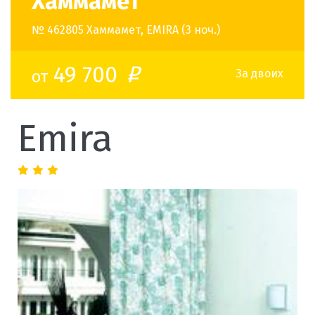
Хаммамет
№ 462805 Хаммамет, EMIRA (3 ноч.)
49 700
от
o
За двоих
Emira