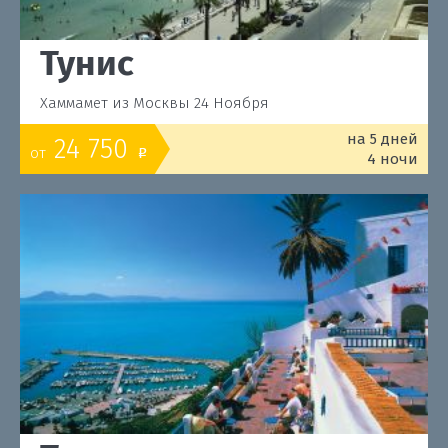
Тунис
Хаммамет из Москвы 24 Ноября
на 5 дней
24 750
от
o
4 ночи