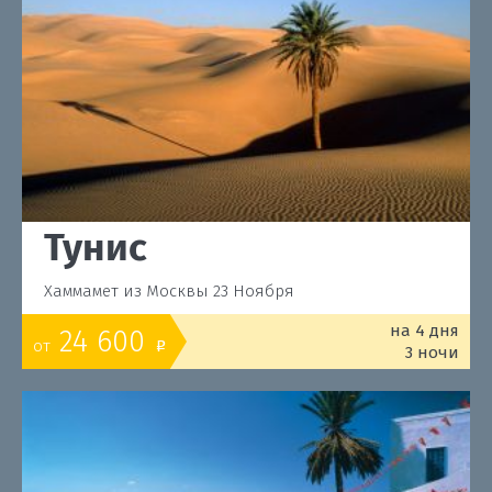
Тунис
Хаммамет из Москвы 23 Ноября
на 4 дня
24 600
от
o
3 ночи