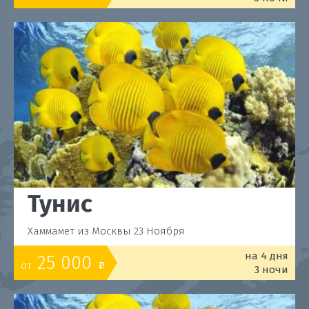
Тунис
Хаммамет из Москвы 23 Ноября
на 4 дня
25 000
от
o
3 ночи