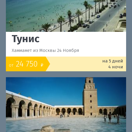
Тунис
Хаммамет из Москвы 24 Ноября
на 5 дней
24 750
от
o
4 ночи