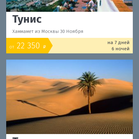
Тунис
Хаммамет из Москвы 30 Ноября
на 7 дней
22 350
от
o
6 ночей