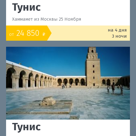
Тунис
Хаммамет из Москвы 25 Ноября
на 4 дня
24 850
от
o
3 ночи
Тунис