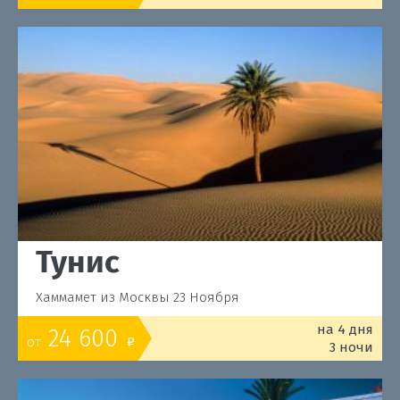
Тунис
Хаммамет из Москвы 23 Ноября
на 4 дня
24 600
от
o
3 ночи