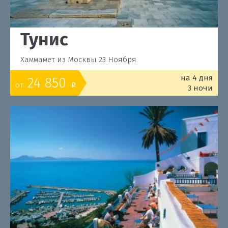
Тунис
Хаммамет из Москвы 23 Ноября
на 4 дня
24 850
от
o
3 ночи