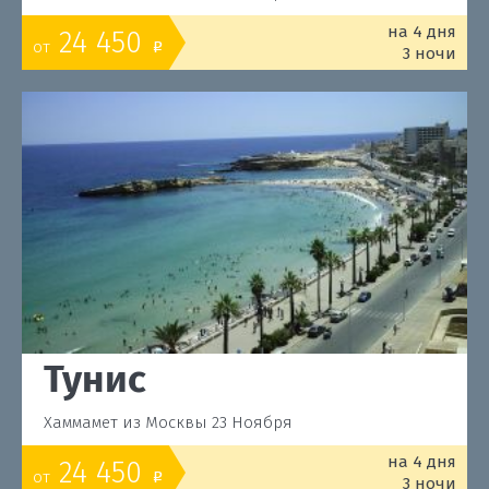
на 4 дня
24 450
от
o
3 ночи
Тунис
Хаммамет из Москвы 23 Ноября
на 4 дня
24 450
от
o
3 ночи