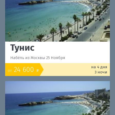
Тунис
Набёль из Москвы 25 Ноября
на 4 дня
24 600
от
o
3 ночи