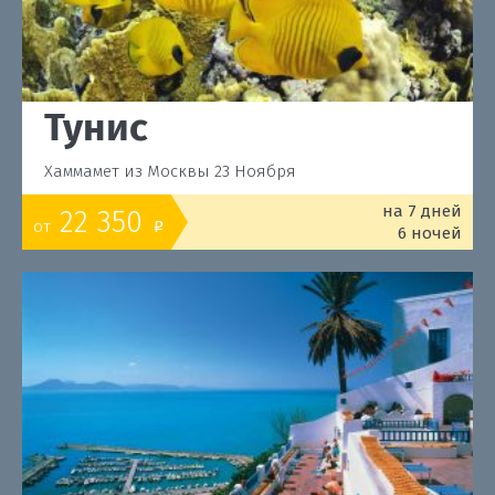
Тунис
Хаммамет из Москвы 23 Ноября
на 7 дней
22 350
от
o
6 ночей