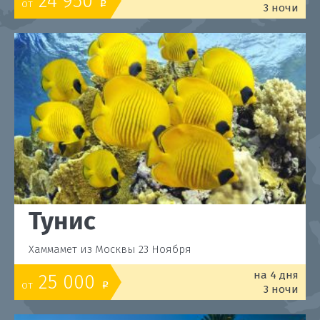
24 950
от
o
3 ночи
Тунис
Хаммамет из Москвы 23 Ноября
на 4 дня
25 000
от
o
3 ночи