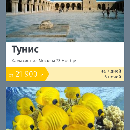
Тунис
Хаммамет из Москвы 23 Ноября
на 7 дней
21 900
от
o
6 ночей