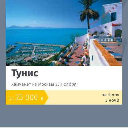
Тунис
Хаммамет из Москвы 25 Ноября
на 4 дня
25 000
от
o
3 ночи