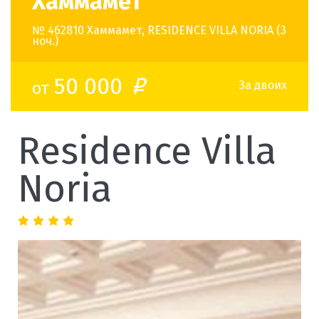
Хаммамет
№ 462810 Хаммамет, RESIDENCE VILLA NORIA (3
ноч.)
50 000
от
o
За двоих
Residence Villa
Noria