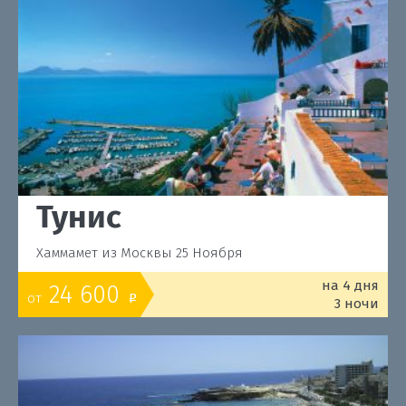
Тунис
Хаммамет из Москвы 25 Ноября
на 4 дня
24 600
от
o
3 ночи