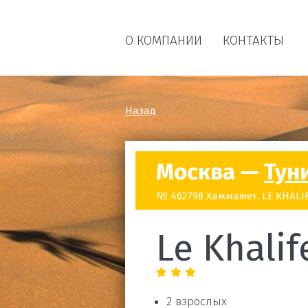
О КОМПАНИИ
КОНТАКТЫ
Назад
Москва —
Тун
№ 462798 Хаммамет, LE KHALIFE
Le Khalif
2 взрослых