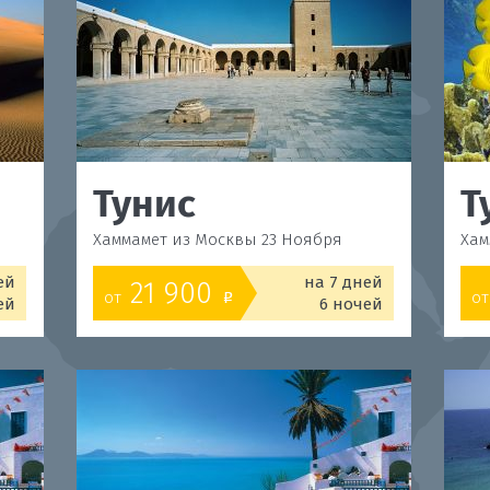
Тунис
Т
Хаммамет из Москвы 23 Ноября
Хам
ей
на 7 дней
21 900
от
от
o
ей
6 ночей