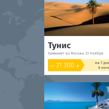
Тунис
Хаммамет из Москвы 23 Ноября
на 7 дн
21 300
от
o
6 ноч