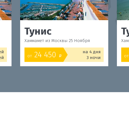
Тунис
Т
Хаммамет из Москвы 25 Ноября
Хам
ей
на 4 дня
24 450
от
от
o
ей
3 ночи