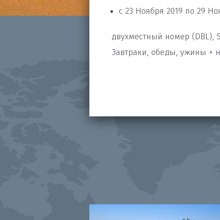
с 23 Ноября 2019 по 29 Но
двухместный номер (DBL), 
Завтраки, обеды, ужины + н