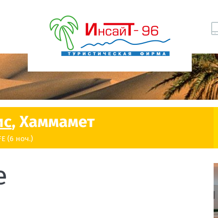
ис
, Хаммамет
 (6 ноч.)
e