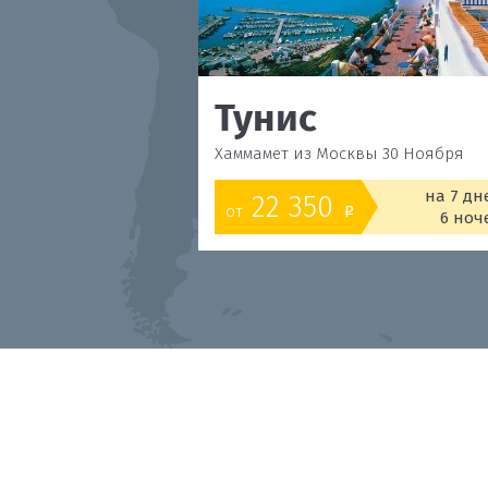
Тунис
Хаммамет из Москвы 30 Ноября
на 7 дн
22 350
от
o
6 ноч