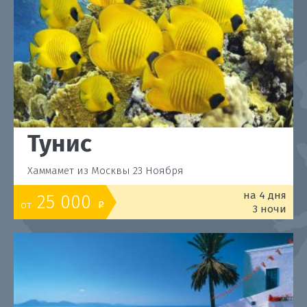
Тунис
Хаммамет из Москвы 23 Ноября
на 4 дня
25 000
от
o
3 ночи