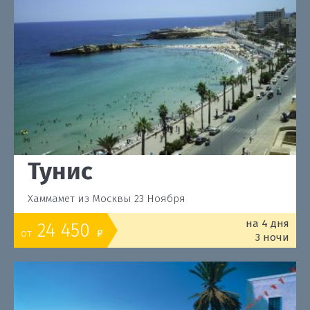
Тунис
Хаммамет из Москвы 23 Ноября
на 4 дня
24 450
от
o
3 ночи