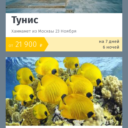
Тунис
Хаммамет из Москвы 23 Ноября
на 7 дней
21 900
от
o
6 ночей