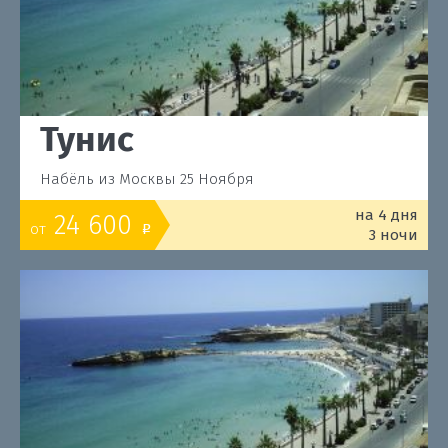
Тунис
Набёль из Москвы 25 Ноября
на 4 дня
24 600
от
o
3 ночи