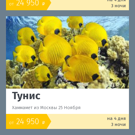
24 950
от
o
3 ночи
Тунис
Хаммамет из Москвы 25 Ноября
на 4 дня
24 950
от
o
3 ночи