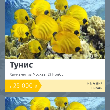
Тунис
Хаммамет из Москвы 23 Ноября
на 4 дня
25 000
от
o
3 ночи