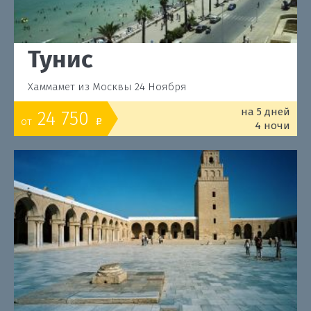
Тунис
Хаммамет из Москвы 24 Ноября
на 5 дней
24 750
от
o
4 ночи