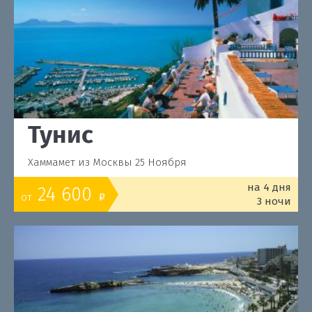
Тунис
Хаммамет из Москвы 25 Ноября
на 4 дня
24 600
от
o
3 ночи