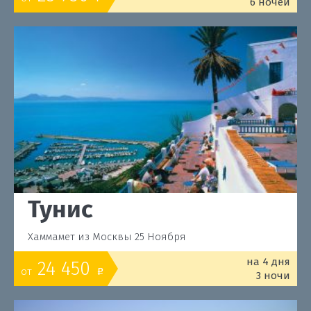
6 ночей
Тунис
Хаммамет из Москвы 25 Ноября
на 4 дня
24 450
от
o
3 ночи