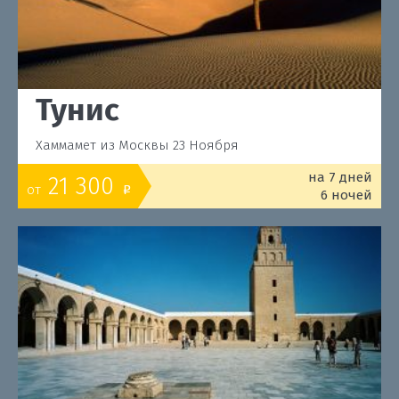
Тунис
Хаммамет из Москвы 23 Ноября
на 7 дней
21 300
от
o
6 ночей