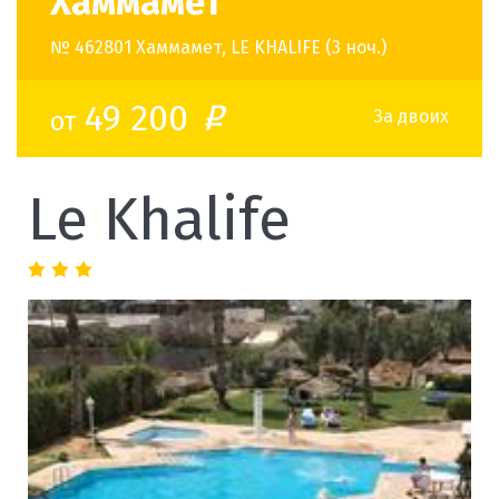
Хаммамет
№ 462801 Хаммамет, LE KHALIFE (3 ноч.)
49 200
от
o
За двоих
Le Khalife