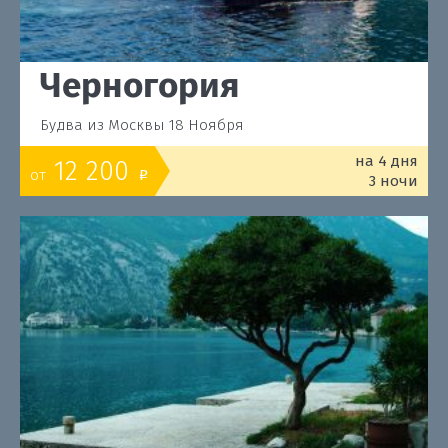
Черногория
Будва из Москвы 18 Ноября
на 4 дня
12 200
от
o
3 ночи