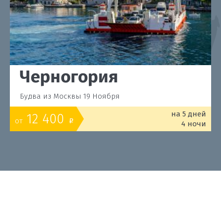
Черногория
Будва из Москвы 19 Ноября
на 5 дней
12 400
от
o
4 ночи