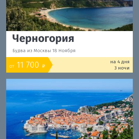
Черногория
Будва из Москвы 18 Ноября
на 4 дня
11 700
от
o
3 ночи