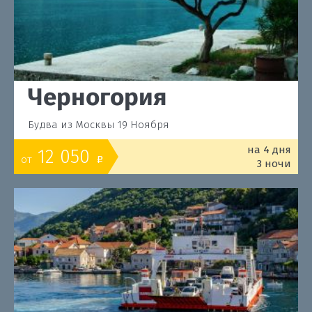
Черногория
Будва из Москвы 19 Ноября
на 4 дня
12 050
от
o
3 ночи