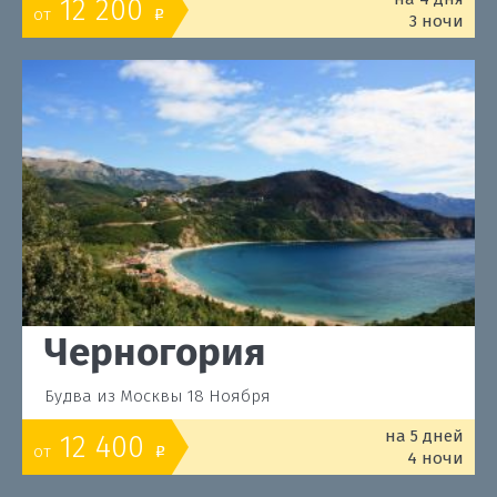
12 200
от
o
3 ночи
Черногория
Будва из Москвы 18 Ноября
на 5 дней
12 400
от
o
4 ночи