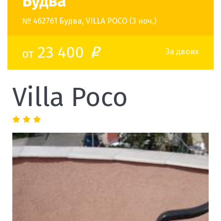
Будва
№ 462761 Будва, VILLA POCO (3 ноч.)
23 400
от
o
За двоих
Villa Poco