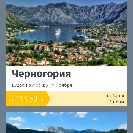
Черногория
Будва из Москвы 19 Ноября
на 4 дня
11 950
от
o
3 ночи