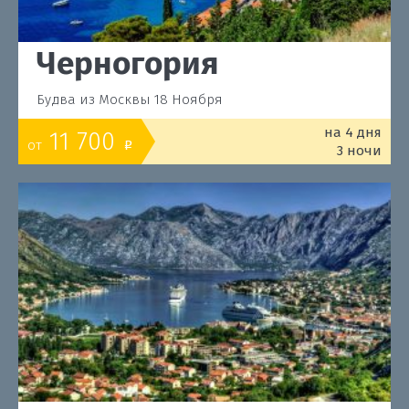
Черногория
Будва из Москвы 18 Ноября
на 4 дня
11 700
от
o
3 ночи