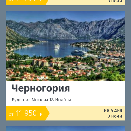
3 ночи
Черногория
Будва из Москвы 18 Ноября
на 4 дня
11 950
от
o
3 ночи