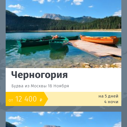
Черногория
Будва из Москвы 18 Ноября
на 5 дней
12 400
от
o
4 ночи