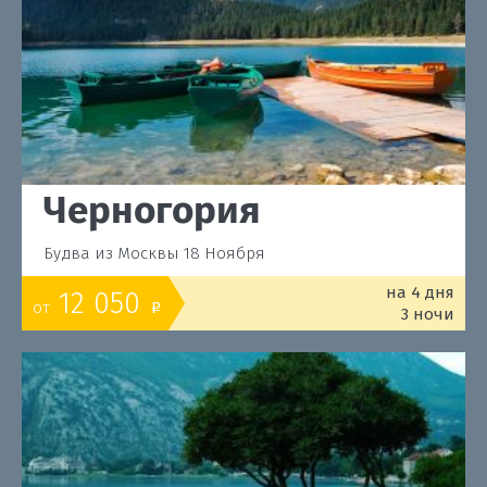
Черногория
Будва из Москвы 18 Ноября
на 4 дня
12 050
от
o
3 ночи