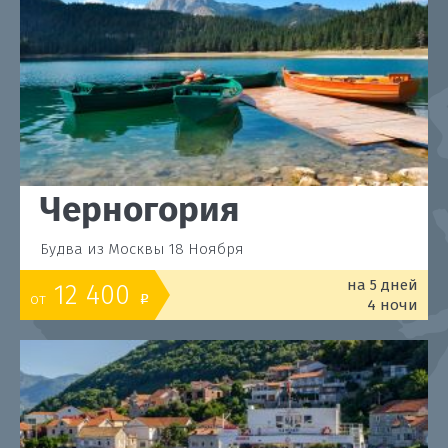
Черногория
Будва из Москвы 18 Ноября
на 5 дней
12 400
от
o
4 ночи