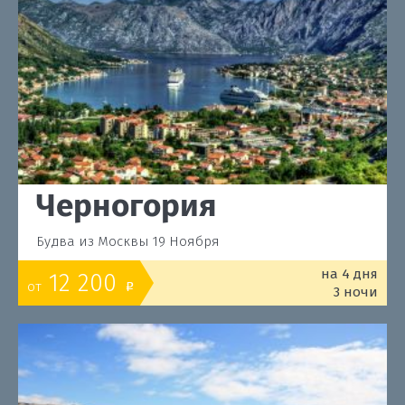
Черногория
Будва из Москвы 19 Ноября
на 4 дня
12 200
от
o
3 ночи