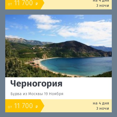
на 4 дня
11 700
от
o
3 ночи
Черногория
Будва из Москвы 19 Ноября
на 4 дня
11 700
от
o
3 ночи