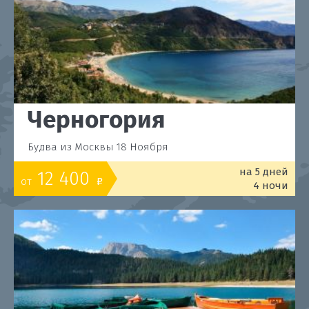
Черногория
Будва из Москвы 18 Ноября
на 5 дней
12 400
от
o
4 ночи