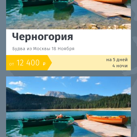
Черногория
Будва из Москвы 18 Ноября
на 5 дней
12 400
от
o
4 ночи