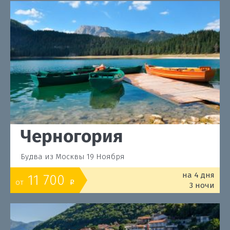
Черногория
Будва из Москвы 19 Ноября
на 4 дня
11 700
от
o
3 ночи