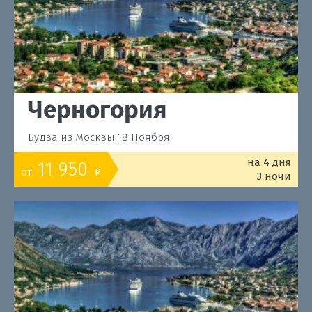
Черногория
Будва из Москвы 18 Ноября
на 4 дня
11 950
от
o
3 ночи