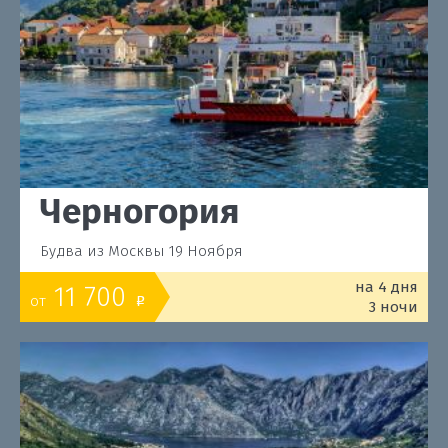
Черногория
Будва из Москвы 19 Ноября
на 4 дня
11 700
от
o
3 ночи