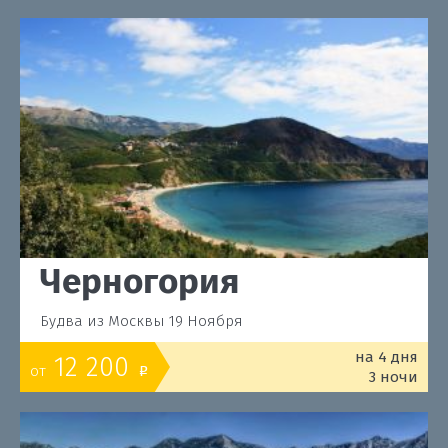
Черногория
Будва из Москвы 19 Ноября
на 4 дня
12 200
от
o
3 ночи