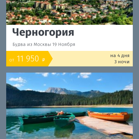
Черногория
Будва из Москвы 19 Ноября
на 4 дня
11 950
от
o
3 ночи