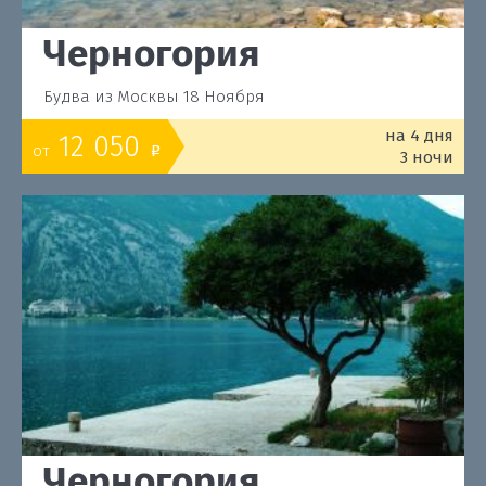
Черногория
Будва из Москвы 18 Ноября
на 4 дня
12 050
от
o
3 ночи
Черногория