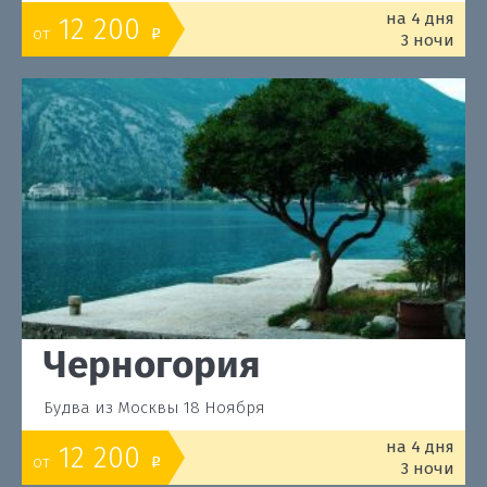
на 4 дня
12 200
от
o
3 ночи
Черногория
Будва из Москвы 18 Ноября
на 4 дня
12 200
от
o
3 ночи