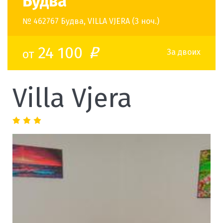
Будва
№ 462767 Будва, VILLA VJERA (3 ноч.)
24 100
от
o
За двоих
Villa Vjera