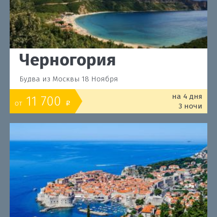
Черногория
Будва из Москвы 18 Ноября
на 4 дня
11 700
от
o
3 ночи