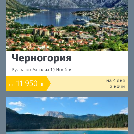
Черногория
Будва из Москвы 19 Ноября
на 4 дня
11 950
от
o
3 ночи