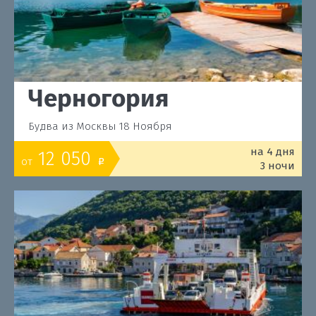
Черногория
Будва из Москвы 18 Ноября
на 4 дня
12 050
от
o
3 ночи