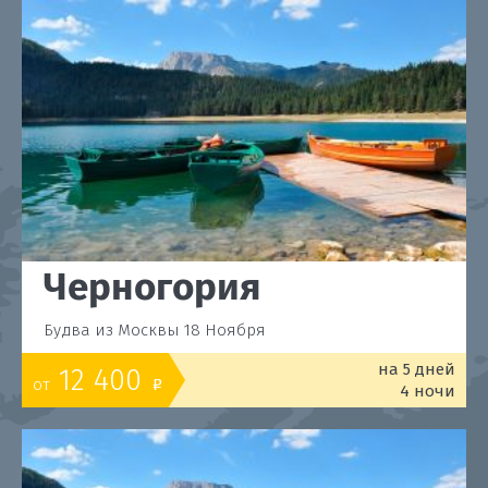
Черногория
Будва из Москвы 18 Ноября
на 5 дней
12 400
от
o
4 ночи