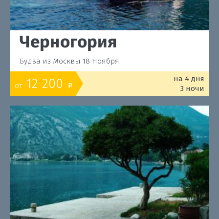
Черногория
Будва из Москвы 18 Ноября
на 4 дня
12 200
от
o
3 ночи