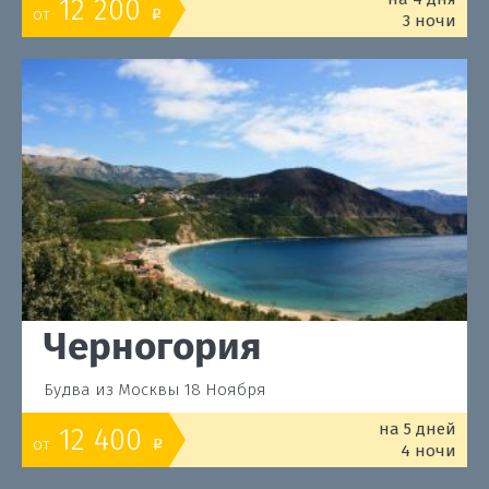
12 200
от
o
3 ночи
Черногория
Будва из Москвы 18 Ноября
на 5 дней
12 400
от
o
4 ночи