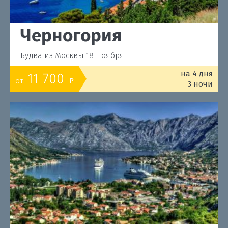
Черногория
Будва из Москвы 18 Ноября
на 4 дня
11 700
от
o
3 ночи