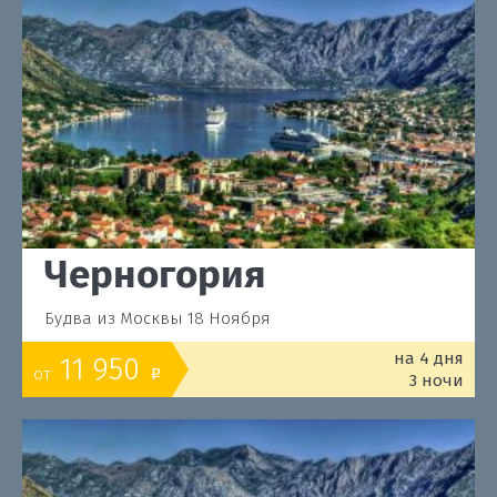
Черногория
Будва из Москвы 18 Ноября
на 4 дня
11 950
от
o
3 ночи