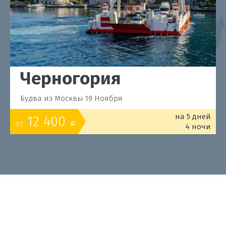
Черногория
Будва из Москвы 19 Ноября
на 5 дней
12 400
от
o
4 ночи