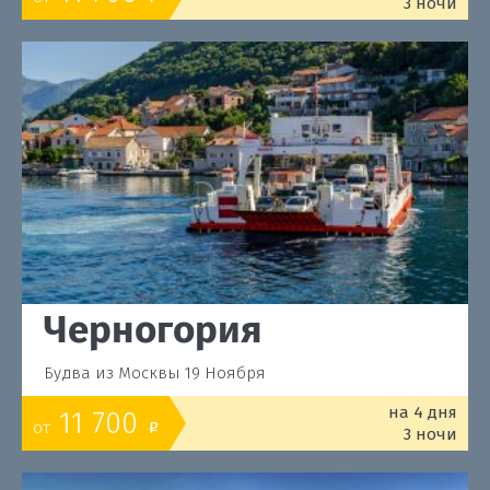
3 ночи
Черногория
Будва из Москвы 19 Ноября
на 4 дня
11 700
от
o
3 ночи