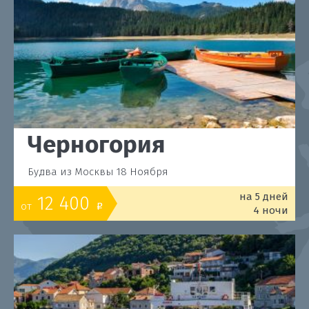
Черногория
Будва из Москвы 18 Ноября
на 5 дней
12 400
от
o
4 ночи