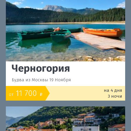
Черногория
Будва из Москвы 19 Ноября
на 4 дня
11 700
от
o
3 ночи