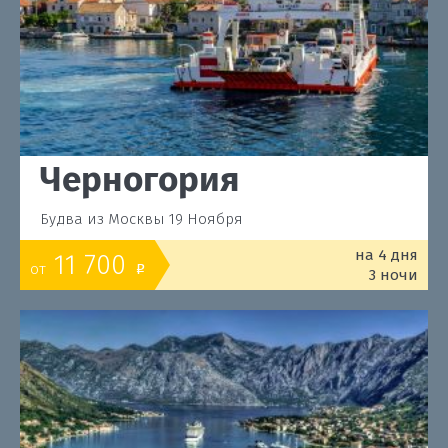
Черногория
Будва из Москвы 19 Ноября
на 4 дня
11 700
от
o
3 ночи