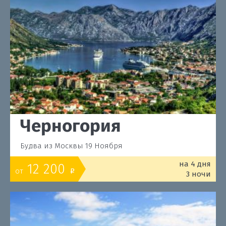
Черногория
Будва из Москвы 19 Ноября
на 4 дня
12 200
от
o
3 ночи