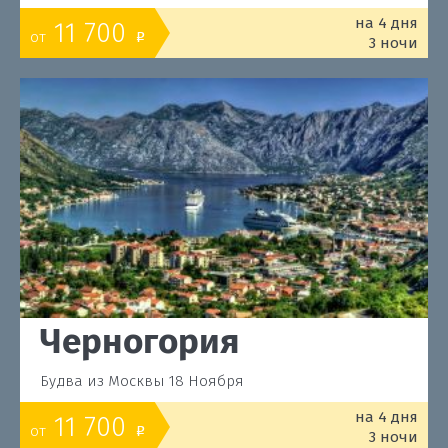
на 4 дня
11 700
от
o
3 ночи
Черногория
Будва из Москвы 18 Ноября
на 4 дня
11 700
от
o
3 ночи