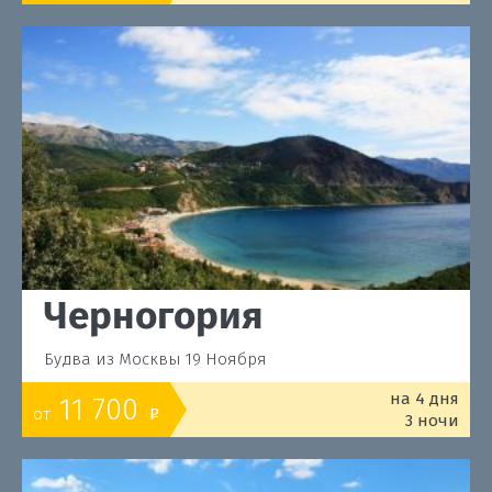
Черногория
Будва из Москвы 19 Ноября
на 4 дня
11 700
от
o
3 ночи