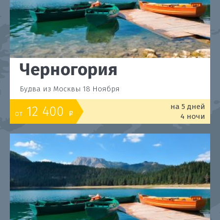
Черногория
Будва из Москвы 18 Ноября
на 5 дней
12 400
от
o
4 ночи