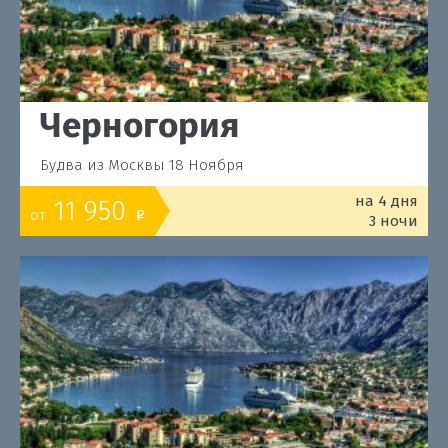
Черногория
Будва из Москвы 18 Ноября
на 4 дня
11 950
от
o
3 ночи