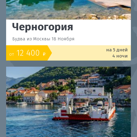
Черногория
Будва из Москвы 18 Ноября
на 5 дней
12 400
от
o
4 ночи