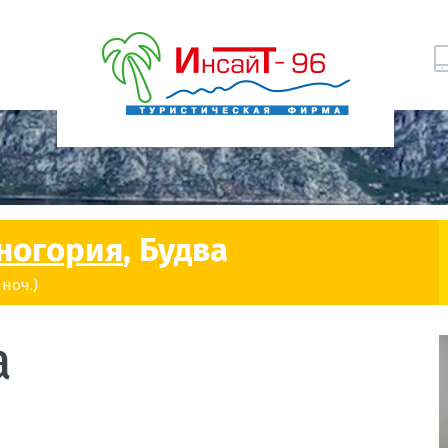
ногория
, Будва
 ноч.)
a