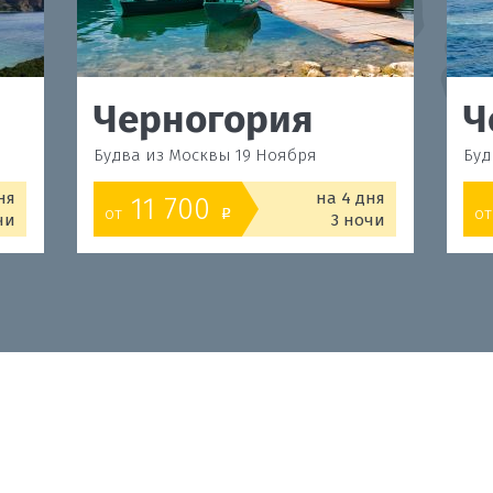
Черногория
Ч
Будва из Москвы 19 Ноября
Буд
ня
на 4 дня
11 700
от
от
o
чи
3 ночи