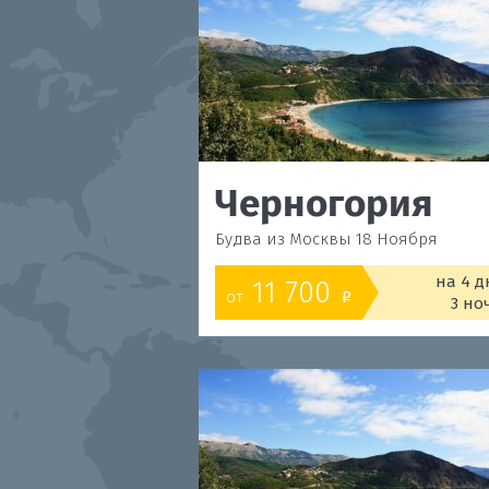
Черногория
Будва из Москвы 18 Ноября
на 4 д
11 700
от
o
3 но