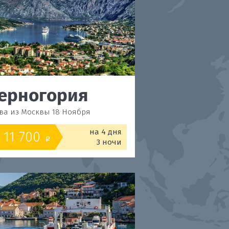
ерногория
Черногор
ва из Москвы 18 Ноября
Будва из Москвы 19 Н
на 4 дня
11 700
11 950
от
o
o
3 ночи