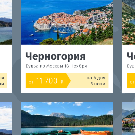
Черногория
Ч
Будва из Москвы 18 Ноября
Буд
ня
на 4 дня
11 700
от
от
o
чи
3 ночи