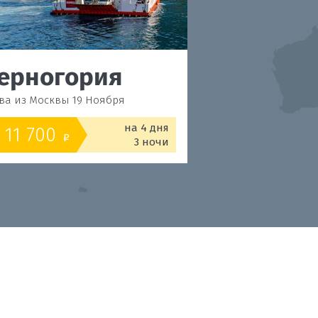
ерногория
Черногор
ва из Москвы 19 Ноября
Будва из Москвы 18 Н
на 4 дня
11 700
12 200
от
o
o
3 ночи