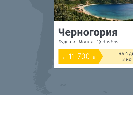
Черногория
Будва из Москвы 19 Ноября
на 4 д
11 700
от
o
3 но