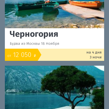
Черногория
Будва из Москвы 18 Ноября
на 4 дня
12 050
от
o
3 ночи