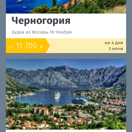
Черногория
Будва из Москвы 18 Ноября
на 4 дня
11 700
от
o
3 ночи