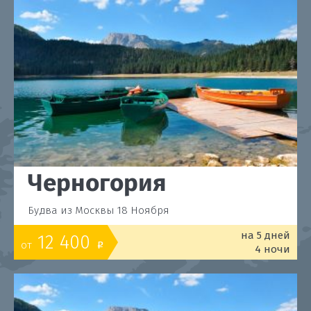
Черногория
Будва из Москвы 18 Ноября
на 5 дней
12 400
от
o
4 ночи