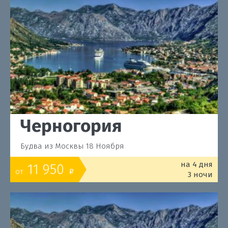
Черногория
Будва из Москвы 18 Ноября
на 4 дня
11 950
от
o
3 ночи