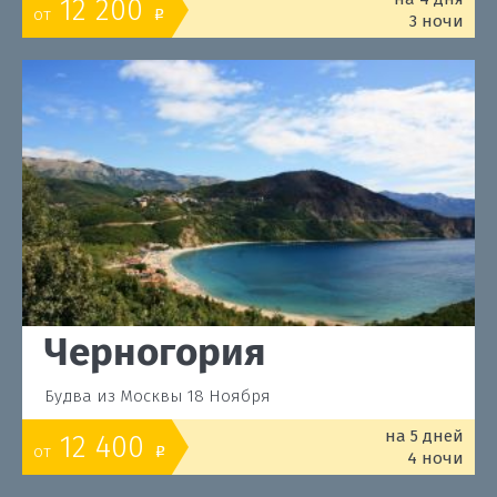
12 200
от
o
3 ночи
Черногория
Будва из Москвы 18 Ноября
на 5 дней
12 400
от
o
4 ночи