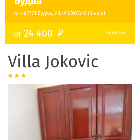
Будва
№ 462771 Будва, VILLA JOKOVIC (3 ноч.)
24 400
от
o
За двоих
Villa Jokovic