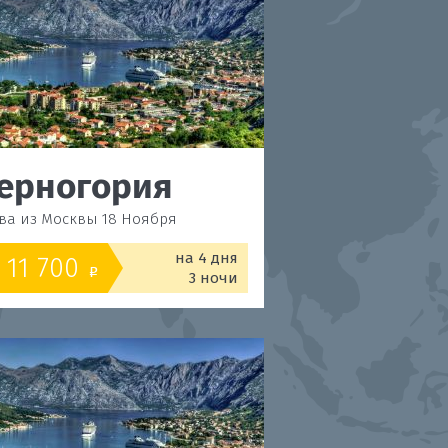
ерногория
Черногор
ва из Москвы 18 Ноября
Будва из Москвы 19 Н
на 4 дня
11 700
11 950
от
o
o
3 ночи