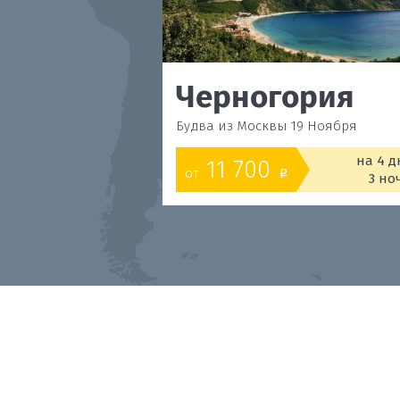
Черногория
Будва из Москвы 19 Ноября
на 4 д
11 700
от
o
3 но