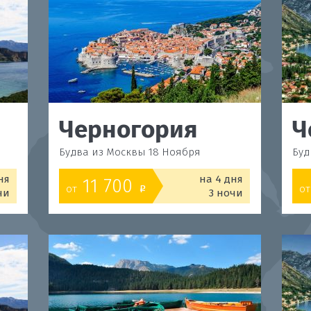
Черногория
Ч
Будва из Москвы 18 Ноября
Буд
ня
на 4 дня
11 700
от
от
o
чи
3 ночи