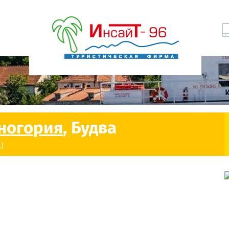
ногория
, Будва
)