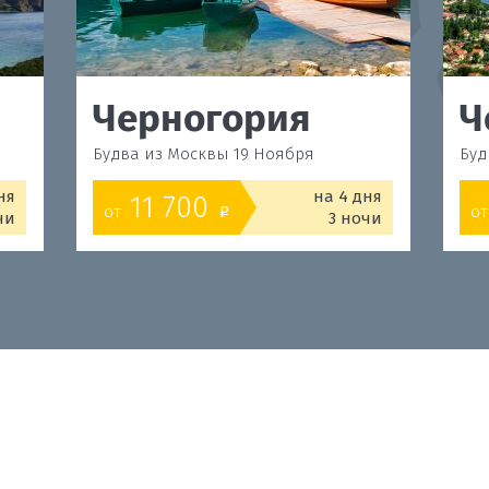
Черногория
Ч
Будва из Москвы 19 Ноября
Буд
ня
на 4 дня
11 700
от
от
o
чи
3 ночи