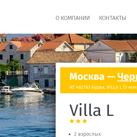
О КОМПАНИИ
КОНТАКТЫ
Назад
Москва —
Чер
№ 462763 Будва, VILLA L (3 ноч.
Villa L
2 взрослых