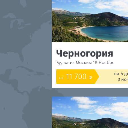
Черногория
Будва из Москвы 18 Ноября
на 4 д
11 700
от
o
3 но