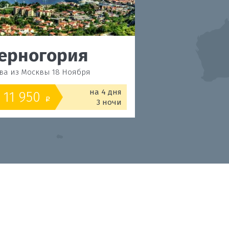
ерногория
Черногор
ва из Москвы 18 Ноября
Будва из Москвы 18 Н
на 4 дня
11 950
12 200
от
o
o
3 ночи