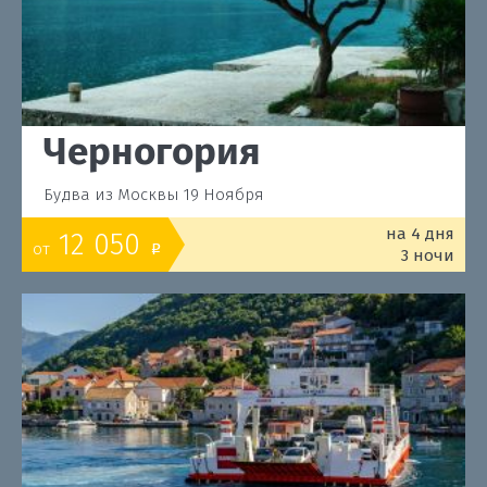
Черногория
Будва из Москвы 19 Ноября
на 4 дня
12 050
от
o
3 ночи