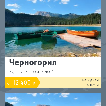
Черногория
Будва из Москвы 18 Ноября
на 5 дней
12 400
от
o
4 ночи