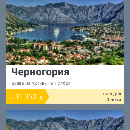
Черногория
Будва из Москвы 18 Ноября
на 4 дня
11 950
от
o
3 ночи