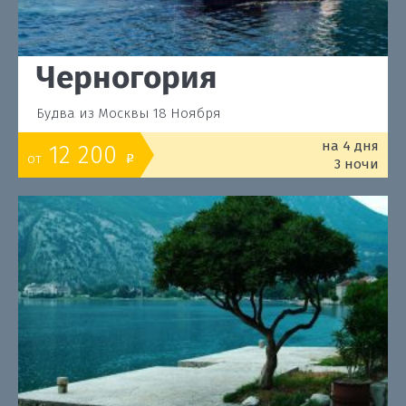
Черногория
Будва из Москвы 18 Ноября
на 4 дня
12 200
от
o
3 ночи