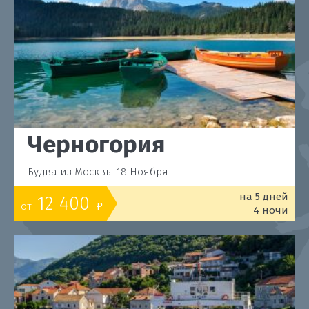
Черногория
Будва из Москвы 18 Ноября
на 5 дней
12 400
от
o
4 ночи