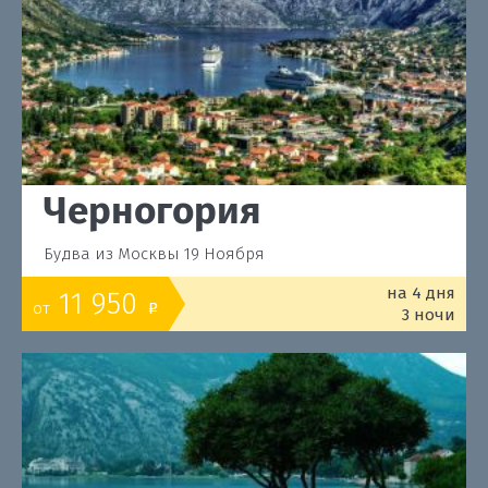
Черногория
Будва из Москвы 19 Ноября
на 4 дня
11 950
от
o
3 ночи