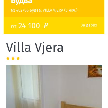
Будва
№ 462766 Будва, VILLA VJERA (3 ноч.)
24 100
от
o
За двоих
Villa Vjera