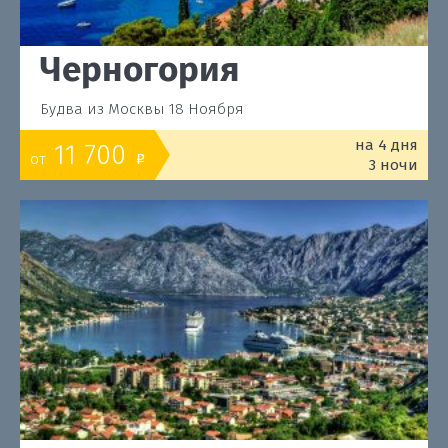
Черногория
Будва из Москвы 18 Ноября
на 4 дня
11 700
от
o
3 ночи