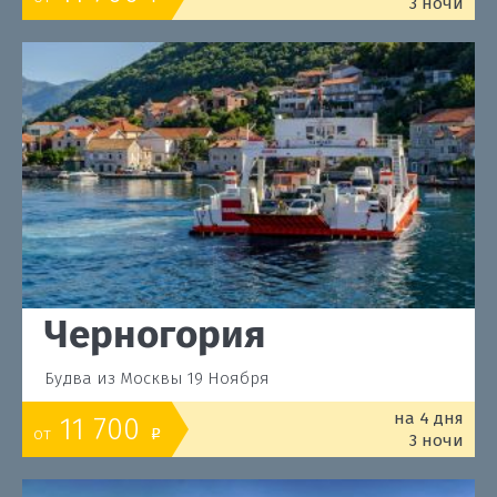
3 ночи
Черногория
Будва из Москвы 19 Ноября
на 4 дня
11 700
от
o
3 ночи