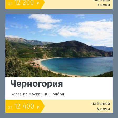
12 200
от
o
3 ночи
Черногория
Будва из Москвы 18 Ноября
на 5 дней
12 400
от
o
4 ночи