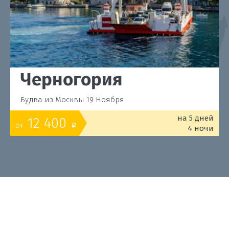
Черногория
Будва из Москвы 19 Ноября
на 5 дней
12 400
от
o
4 ночи