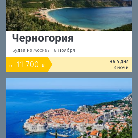
Черногория
Будва из Москвы 18 Ноября
на 4 дня
11 700
от
o
3 ночи